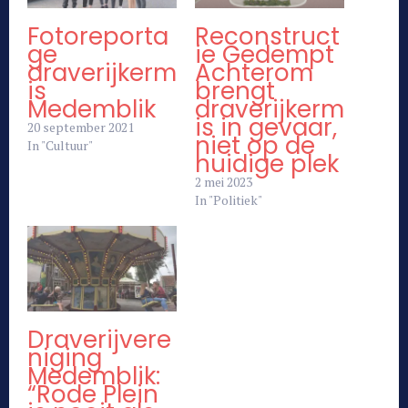
Fotoreporta
Reconstruct
ge
ie Gedempt
draverijkerm
Achterom
is
brengt
Medemblik
draverijkerm
is in gevaar,
20 september 2021
niet op de
In "Cultuur"
huidige plek
2 mei 2023
In "Politiek"
Draverijvere
niging
Medemblik:
“Rode Plein