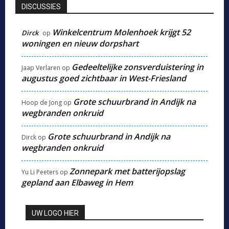
DISCUSSIES
Winkelcentrum Molenhoek krijgt 52
Dirck
op
woningen en nieuw dorpshart
Gedeeltelijke zonsverduistering in
Jaap Verlaren
op
augustus goed zichtbaar in West-Friesland
Grote schuurbrand in Andijk na
Hoop de Jong
op
wegbranden onkruid
Grote schuurbrand in Andijk na
Dirck
op
wegbranden onkruid
Zonnepark met batterijopslag
Yu Li Peeters
op
gepland aan Elbaweg in Hem
UW LOGO HIER