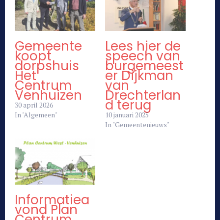
Gemeente
Lees hier de
koopt
speech van
dorpshuis
burgemeest
Het
er Dijkman
Centrum
van
Venhuizen
Drechterlan
d terug
30 april 2026
In "Algemeen"
10 januari 2025
In "Gemeentenieuws"
Informatiea
vond Plan
Centrum