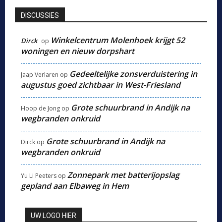
DISCUSSIES
Winkelcentrum Molenhoek krijgt 52
Dirck
op
woningen en nieuw dorpshart
Gedeeltelijke zonsverduistering in
Jaap Verlaren
op
augustus goed zichtbaar in West-Friesland
Grote schuurbrand in Andijk na
Hoop de Jong
op
wegbranden onkruid
Grote schuurbrand in Andijk na
Dirck
op
wegbranden onkruid
Zonnepark met batterijopslag
Yu Li Peeters
op
gepland aan Elbaweg in Hem
UW LOGO HIER