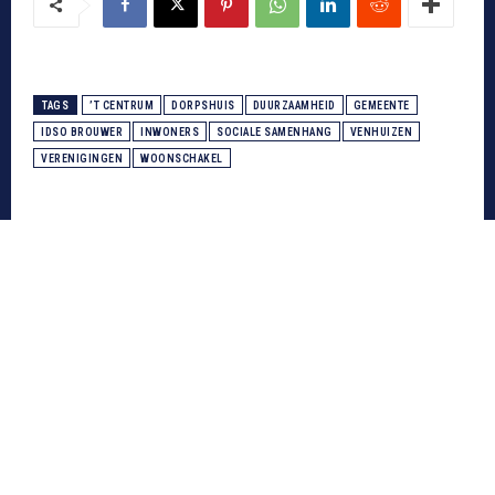
TAGS
’T CENTRUM
DORPSHUIS
DUURZAAMHEID
GEMEENTE
IDSO BROUWER
INWONERS
SOCIALE SAMENHANG
VENHUIZEN
VERENIGINGEN
WOONSCHAKEL