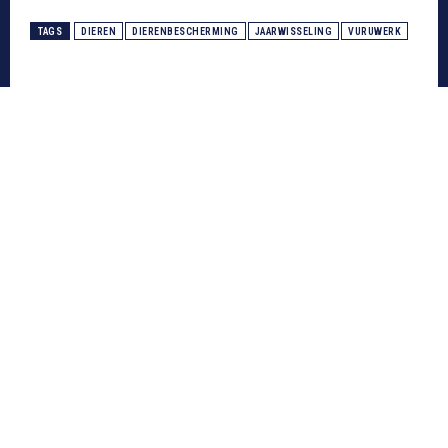
TAGS
DIEREN
DIERENBESCHERMING
JAARWISSELING
VURUWERK