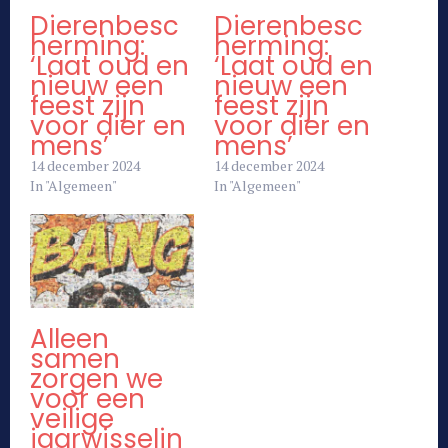
Dierenbesc
Dierenbesc
herming:
herming:
‘Laat oud en
‘Laat oud en
nieuw een
nieuw een
feest zijn
feest zijn
voor dier en
voor dier en
mens’
mens’
14 december 2024
14 december 2024
In "Algemeen"
In "Algemeen"
Alleen
samen
zorgen we
voor een
veilige
jaarwisselin