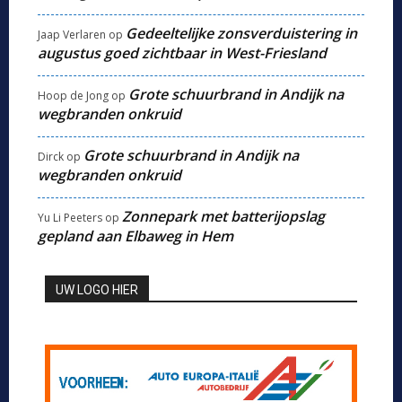
Gedeeltelijke zonsverduistering in
Jaap Verlaren
op
augustus goed zichtbaar in West-Friesland
Grote schuurbrand in Andijk na
Hoop de Jong
op
wegbranden onkruid
Grote schuurbrand in Andijk na
Dirck
op
wegbranden onkruid
Zonnepark met batterijopslag
Yu Li Peeters
op
gepland aan Elbaweg in Hem
UW LOGO HIER