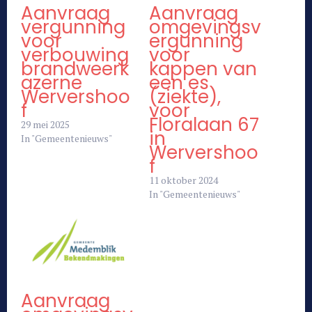
Aanvraag
Aanvraag
vergunning
omgevingsv
voor
ergunning
verbouwing
voor
brandweerk
kappen van
azerne
een es
Wervershoo
(ziekte),
f
voor
Floralaan 67
29 mei 2025
in
In "Gemeentenieuws"
Wervershoo
f
11 oktober 2024
In "Gemeentenieuws"
Aanvraag