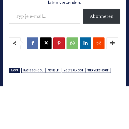
laten verzenden.
Typ je e-mail...
Abonneren
TAGS
BASISSCHOOL
SCHELP
VOETBALKOOI
WERVERSHOOF