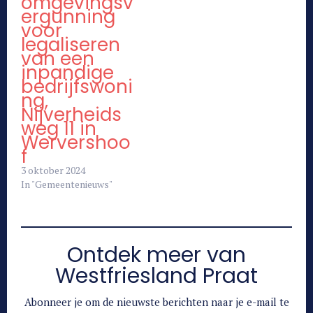
omgevingsv
ergunning
voor
legaliseren
van een
inpandige
bedrijfswoni
ng,
Nijverheids
weg 11 in
Wervershoo
f
3 oktober 2024
In "Gemeentenieuws"
Ontdek meer van
Westfriesland Praat
Abonneer je om de nieuwste berichten naar je e-mail te