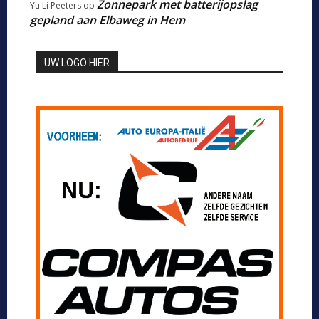
Zonnepark met batterijopslag
Yu Li Peeters
op
gepland aan Elbaweg in Hem
UW LOGO HIER