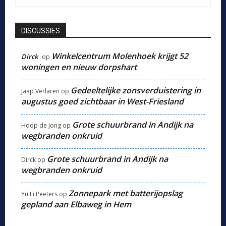
DISCUSSIES
Winkelcentrum Molenhoek krijgt 52
Dirck
op
woningen en nieuw dorpshart
Gedeeltelijke zonsverduistering in
Jaap Verlaren
op
augustus goed zichtbaar in West-Friesland
Grote schuurbrand in Andijk na
Hoop de Jong
op
wegbranden onkruid
Grote schuurbrand in Andijk na
Dirck
op
wegbranden onkruid
Zonnepark met batterijopslag
Yu Li Peeters
op
gepland aan Elbaweg in Hem