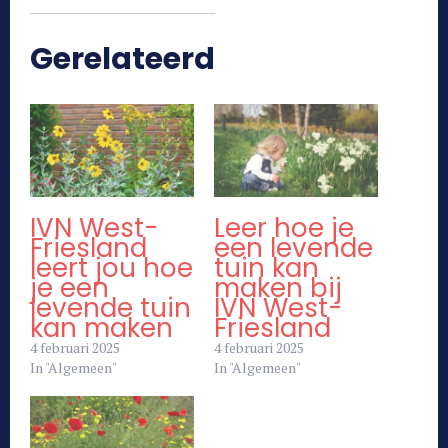
Gerelateerd
IVN West-
Leer hoe je
Friesland
een levende
leert jou hoe
tuin kan
je een
maken bij
levende tuin
IVN West-
kan maken
Friesland
4 februari 2025
4 februari 2025
In "Algemeen"
In "Algemeen"