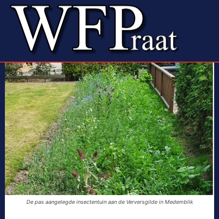
De pas aangelegde insectentuin aan de Verversgilde in Medemblik