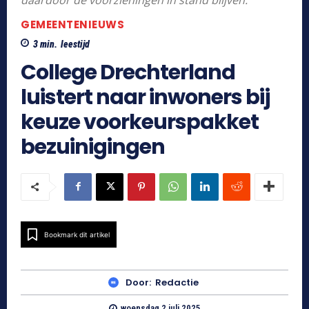
GEMEENTENIEUWS
3
min.
leestijd
College Drechterland
luistert naar inwoners bij
keuze voorkeurspakket
bezuinigingen
Bookmark dit artikel
Door:
Redactie
woensdag 2 juli 2025