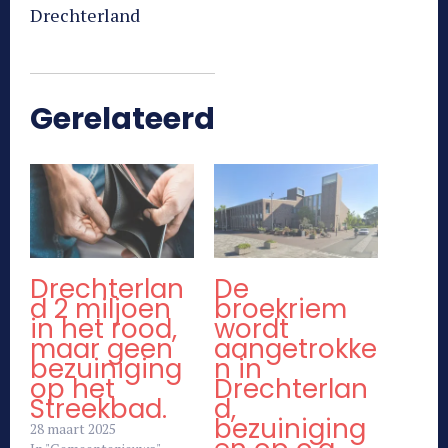
Drechterland
Gerelateerd
Drechterlan
De
d 2 miljoen
broekriem
in het rood,
wordt
maar geen
aangetrokke
bezuiniging
n in
op het
Drechterlan
Streekbad.
d,
bezuiniging
28 maart 2025