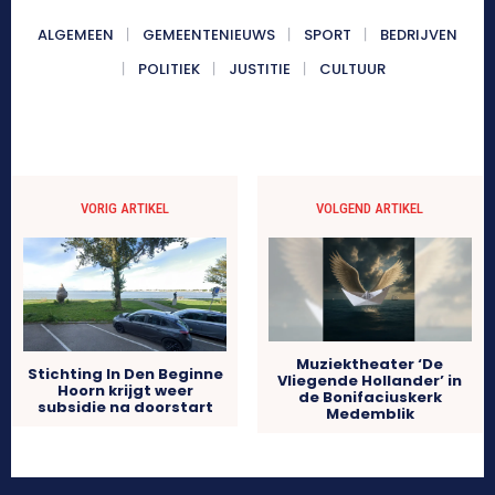
ALGEMEEN
GEMEENTENIEUWS
SPORT
BEDRIJVEN
POLITIEK
JUSTITIE
CULTUUR
VORIG ARTIKEL
VOLGEND ARTIKEL
Muziektheater ‘De
Stichting In Den Beginne
Vliegende Hollander’ in
Hoorn krijgt weer
de Bonifaciuskerk
subsidie na doorstart
Medemblik