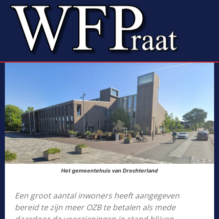
Het gemeentehuis van Drechterland
Een groot aantal inwoners heeft aangegeven
bereid te zijn meer OZB te betalen als mede
daardoor de voorzieningen in stand blijven.