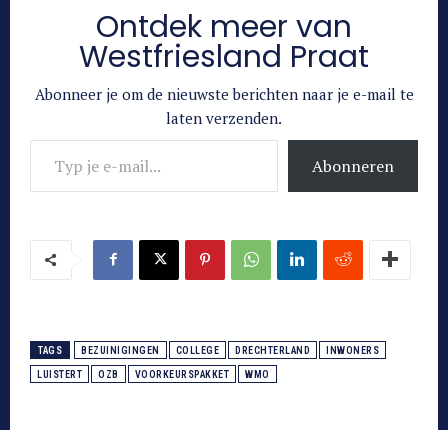
Ontdek meer van
Westfriesland Praat
Abonneer je om de nieuwste berichten naar je e-mail te
laten verzenden.
Typ je e-mail...
Abonneren
TAGS
BEZUINIGINGEN
COLLEGE
DRECHTERLAND
INWONERS
LUISTERT
OZB
VOORKEURSPAKKET
WMO