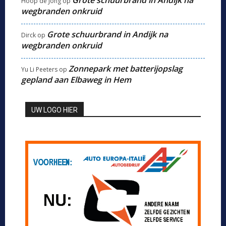
Hoop de Jong
op
wegbranden onkruid
Grote schuurbrand in Andijk na
Dirck
op
wegbranden onkruid
Zonnepark met batterijopslag
Yu Li Peeters
op
gepland aan Elbaweg in Hem
UW LOGO HIER