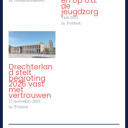
en op o.a.
In "Gemeentenieuws"
de
jeugdzorg
9 juli 2025
In "Politiek"
Drechterlan
d stelt
begroting
2026 vast
met
vertrouwen
21 november 2025
In "Politiek"