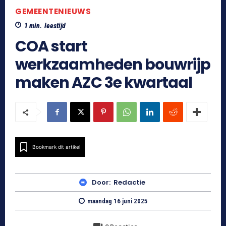
GEMEENTENIEUWS
1
min.
leestijd
COA start
werkzaamheden bouwrijp
maken AZC 3e kwartaal
Bookmark dit artikel
Door:
Redactie
maandag 16 juni 2025