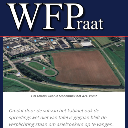
Het terrein waar in Medemblik het AZC komt
Omdat door de val van het kabinet ook de
spreidingswet niet van tafel is gegaan blijft de
verplichting staan om asielzoekers op te vangen.