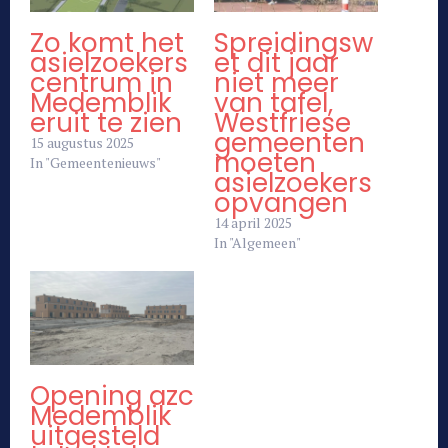
Zo komt het
Spreidingsw
asielzoekers
et dit jaar
centrum in
niet meer
Medemblik
van tafel,
eruit te zien
Westfriese
gemeenten
15 augustus 2025
moeten
In "Gemeentenieuws"
asielzoekers
opvangen
14 april 2025
In "Algemeen"
Opening azc
Medemblik
uitgesteld