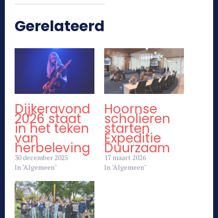
Gerelateerd
Dijkeravond
Hoornse
2026 staat
scholieren
in het teken
starten
van
Expeditie
herbeleving
Duurzaam
30 december 2025
17 maart 2026
In "Algemeen"
In "Algemeen"