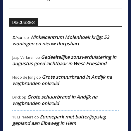
DISCUSSIES
Winkelcentrum Molenhoek krijgt 52
Dirck
op
woningen en nieuw dorpshart
Gedeeltelijke zonsverduistering in
Jaap Verlaren
op
augustus goed zichtbaar in West-Friesland
Grote schuurbrand in Andijk na
Hoop de Jong
op
wegbranden onkruid
Grote schuurbrand in Andijk na
Dirck
op
wegbranden onkruid
Zonnepark met batterijopslag
Yu Li Peeters
op
gepland aan Elbaweg in Hem