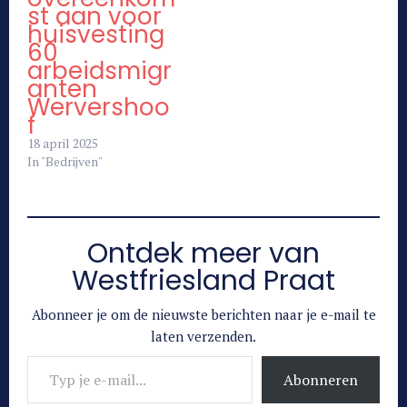
st aan voor
huisvesting
60
arbeidsmigr
anten
Wervershoo
f
18 april 2025
In "Bedrijven"
Ontdek meer van
Westfriesland Praat
Abonneer je om de nieuwste berichten naar je e-mail te
laten verzenden.
Typ je e-mail...
Abonneren