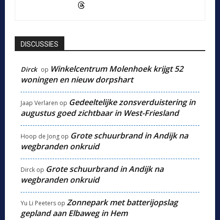
DISCUSSIES
Winkelcentrum Molenhoek krijgt 52
Dirck
op
woningen en nieuw dorpshart
Gedeeltelijke zonsverduistering in
Jaap Verlaren
op
augustus goed zichtbaar in West-Friesland
Grote schuurbrand in Andijk na
Hoop de Jong
op
wegbranden onkruid
Grote schuurbrand in Andijk na
Dirck
op
wegbranden onkruid
Zonnepark met batterijopslag
Yu Li Peeters
op
gepland aan Elbaweg in Hem