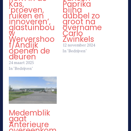
Kas,
Paprika
‘proeven,
bijna
ruiken en
dubbel zo
innoveren’,
groot na
glastuinbou
overname
w
Carlo
Wervershoo
Zwinkels
f/Andijk
12 november 2024
openen de
In "Bedrijven"
deuren
24 maart 2025
In "Bedrijven"
Medemblik
gaat
Anterieure
overeenkom