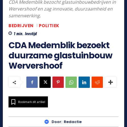
CDA Medemblik bezocht glastuinbouwbedrijven in
Wervershoof en zag innovatie, duurzaamheid en
samenwerking.
BEDRIJVEN
POLITIEK
1
min.
leestijd
CDA Medemblik bezoekt
duurzame glastuinbouw
Wervershoof
Bookmark dit artikel
Door:
Redactie