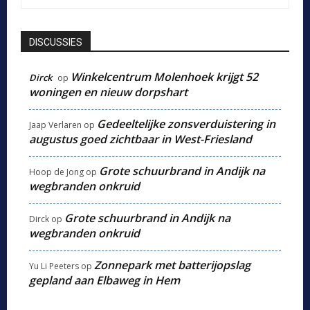
DISCUSSIES
Winkelcentrum Molenhoek krijgt 52
Dirck
op
woningen en nieuw dorpshart
Gedeeltelijke zonsverduistering in
Jaap Verlaren
op
augustus goed zichtbaar in West-Friesland
Grote schuurbrand in Andijk na
Hoop de Jong
op
wegbranden onkruid
Grote schuurbrand in Andijk na
Dirck
op
wegbranden onkruid
Zonnepark met batterijopslag
Yu Li Peeters
op
gepland aan Elbaweg in Hem