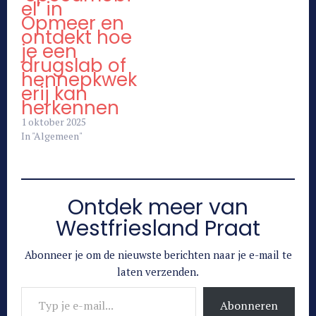
el’ in
Opmeer en
ontdekt hoe
je een
drugslab of
hennepkwek
erij kan
herkennen
1 oktober 2025
In "Algemeen"
Ontdek meer van
Westfriesland Praat
Abonneer je om de nieuwste berichten naar je e-mail te
laten verzenden.
Typ je e-mail...
Abonneren