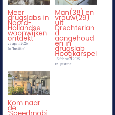
Meer
Man(38) en
drugslabs in
vrouw(29)
Noord-
uit
Hollandse
Drechterlan
woonwijken
d
ontdekt
aangehoud
en in
23 april 2026
drugslab
In "Justitie"
Hoogkarspel
13 februari 2025
In "Justitie"
Kom naar
de
‘Speedmobi