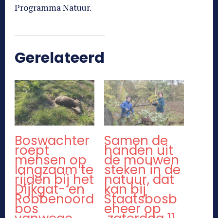
Programma Natuur.
Gerelateerd
Boswachter
Samen de
roept
handen uit
mensen op
de mouwen
langzaam te
steken in de
rijden bij het
natuur, dat
Dijkgat- en
kan bij
Robbenoord
Staatsbosb
bos
eheer op