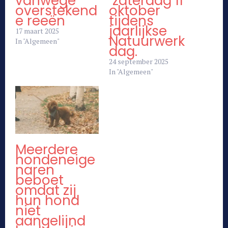
vanwege
zaterdag 11
overstekend
oktober
e reeën
tijdens
jaarlijkse
17 maart 2025
Natuurwerk
In "Algemeen"
dag.
24 september 2025
In "Algemeen"
Meerdere
hondeneige
naren
beboet
omdat zij
hun hond
niet
aangelijnd