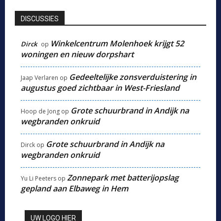
DISCUSSIES
Winkelcentrum Molenhoek krijgt 52
Dirck
op
woningen en nieuw dorpshart
Gedeeltelijke zonsverduistering in
Jaap Verlaren
op
augustus goed zichtbaar in West-Friesland
Grote schuurbrand in Andijk na
Hoop de Jong
op
wegbranden onkruid
Grote schuurbrand in Andijk na
Dirck
op
wegbranden onkruid
Zonnepark met batterijopslag
Yu Li Peeters
op
gepland aan Elbaweg in Hem
UW LOGO HIER