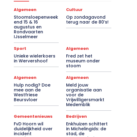
Algemeen
Cultuur
Stoomsloepenweek
Op zondagavond
end 15 & 16
terug naar de 80’s!
augustus en
Rondvaarten
IJsselmeer
Sport
Algemeen
Unieke wielerkoers
Fred zet het
in Wervershoof
museum onder
stoom
Algemeen
Algemeen
Hulp nodig? Doe
Meld jouw
mee aan de
organisatie aan
Westfriese
voor de
Beursvloer
Vrijwilligersmarkt
Medemblik
Gemeentenieuws
Bedrijven
FvD Hoorn wil
Enkhuizen schittert
duidelijkheid over
in Michelingids: de
incident
stad, de
noodopvang
Drommedaris en