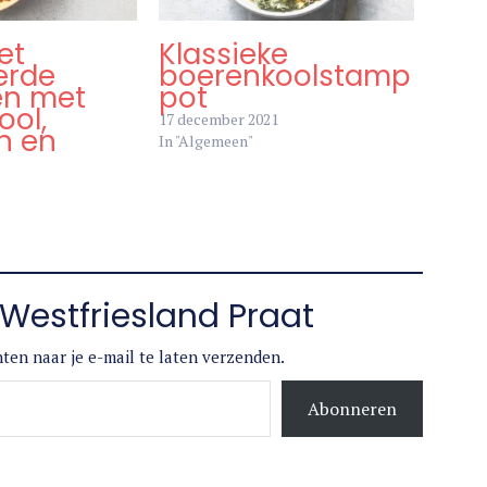
et
Klassieke
erde
boerenkoolstamp
n met
pot
ool,
17 december 2021
n en
In "Algemeen"
Westfriesland Praat
ten naar je e-mail te laten verzenden.
Abonneren