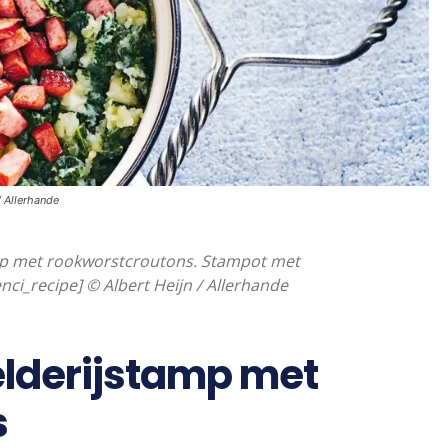
/ Allerhande
mp met rookworstcroutons. Stampot met
nci_recipe] © Albert Heijn / Allerhande
lderijstamp met
s