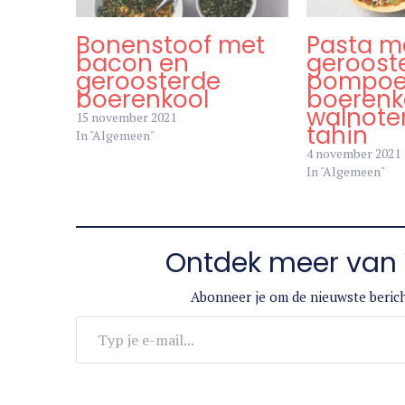
Bonenstoof met
Pasta m
bacon en
geroost
geroosterde
pompoe
boerenkool
boerenk
walnote
15 november 2021
tahin
In "Algemeen"
4 november 2021
In "Algemeen"
Ontdek meer van 
Abonneer je om de nieuwste berich
Typ je e-mail...