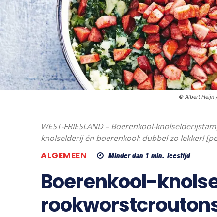
© Albert Heijn 
WEST-FRIESLAND – Boerenkool-knolselderijsta
knolselderij én boerenkool: dubbel zo lekker! [pe
ALGEMEEN
Minder dan 1
min.
leestijd
Boerenkool-knolse
rookworstcrouton