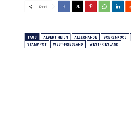
Deel
TAGS
ALBERT HEIJN
ALLERHANDE
BOERENKOOL
STAMPPOT
WEST-FRIESLAND
WESTFRIESLAND