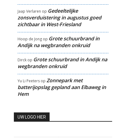
Gedeeltelijke
Jaap Verlaren
op
zonsverduistering in augustus goed
zichtbaar in West-Friesland
Grote schuurbrand in
Hoop de Jong
op
Andijk na wegbranden onkruid
Grote schuurbrand in Andijk na
Dirck
op
wegbranden onkruid
Zonnepark met
Yu Li Peeters
op
batterijopslag gepland aan Elbaweg in
Hem
UW LOGO HIER