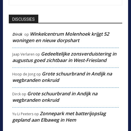
DISCUSSIES
Winkelcentrum Molenhoek krijgt 52
Dirck
op
woningen en nieuw dorpshart
Gedeeltelijke zonsverduistering in
Jaap Verlaren
op
augustus goed zichtbaar in West-Friesland
Grote schuurbrand in Andijk na
Hoop de Jong
op
wegbranden onkruid
Grote schuurbrand in Andijk na
Dirck
op
wegbranden onkruid
Zonnepark met batterijopslag
Yu Li Peeters
op
gepland aan Elbaweg in Hem