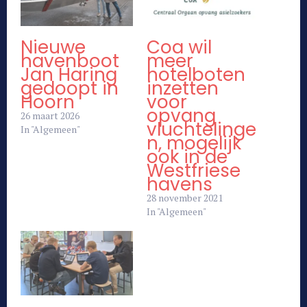
Nieuwe
Coa wil
havenboot
meer
Jan Haring
hotelboten
gedoopt in
inzetten
Hoorn
voor
opvang
26 maart 2026
vluchtelinge
In "Algemeen"
n, mogelijk
ook in de
Westfriese
havens
28 november 2021
In "Algemeen"