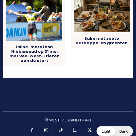
Zalm met zoete
aardappel en groenten
Inline-marathon
Nibbixwoud op 31 mei
met veel West-Friezen
aan de start
© WESTFRIESLAND PRAAT
Light
Dark