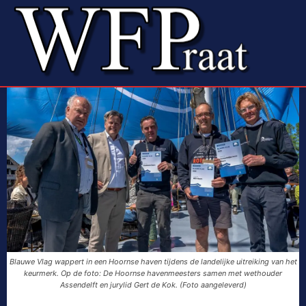
Blauwe Vlag wappert in een Hoornse haven tijdens de landelijke uitreiking van het
keurmerk. Op de foto: De Hoornse havenmeesters samen met wethouder
Assendelft en jurylid Gert de Kok. (Foto aangeleverd)