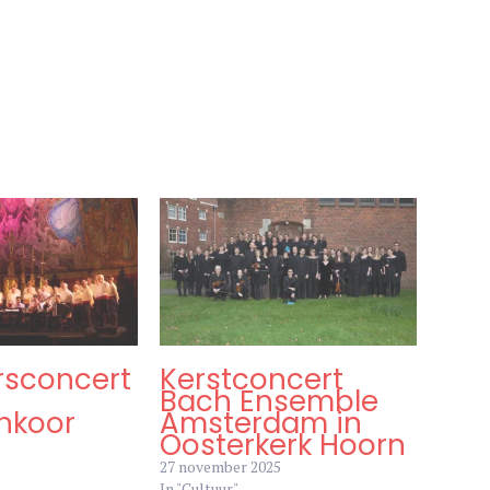
oor € 20,00 (inclusief pauzeconsumptie).
rsconcert
Kerstconcert
Bach Ensemble
nkoor
Amsterdam in
Oosterkerk Hoorn