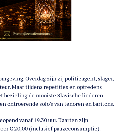
geving. Overdag zijn zij politieagent, slager,
eur. Maar tijdens repetities en optredens
et bezieling de mooiste Slavische liederen
n ontroerende solo’s van tenoren en baritons.
geopend vanaf 19.30 uur. Kaarten zijn