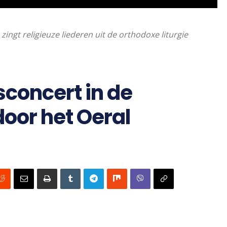
ingt religieuze liederen uit de orthodoxe liturgie
sconcert in de
oor het Oeral