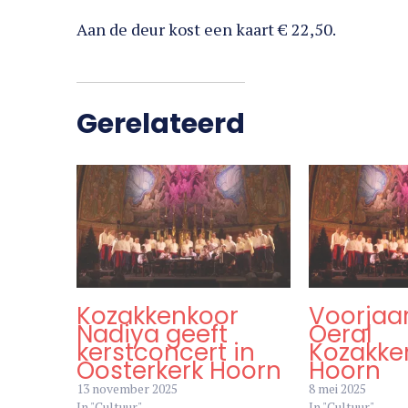
verkrijgbaar via
www.oeralkozakkenkoor.nl
v
Aan de deur kost een kaart € 22,50.
Gerelateerd
Kozakkenkoor
Voorjaa
Nadiya geeft
Oeral
kerstconcert in
Kozakke
Oosterkerk Hoorn
Hoorn