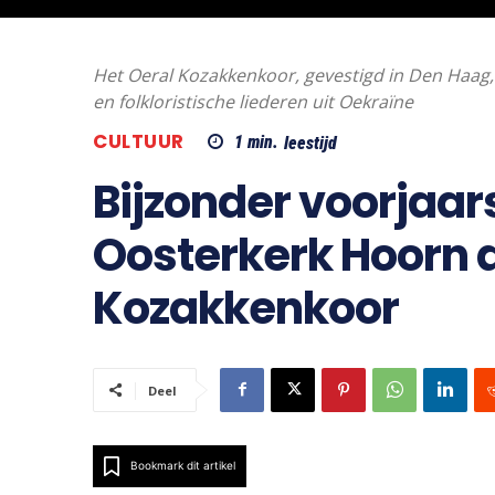
Het Oeral Kozakkenkoor, gevestigd in Den Haag, z
en folkloristische liederen uit Oekraïne
CULTUUR
1
min.
leestijd
Bijzonder voorjaar
Oosterkerk Hoorn d
Kozakkenkoor
Deel
Bookmark dit artikel