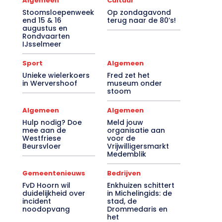
Algemeen
Cultuur
Stoomsloepenweek
Op zondagavond
end 15 & 16
terug naar de 80’s!
augustus en
Rondvaarten
IJsselmeer
Sport
Algemeen
Unieke wielerkoers
Fred zet het
in Wervershoof
museum onder
stoom
Algemeen
Algemeen
Hulp nodig? Doe
Meld jouw
mee aan de
organisatie aan
Westfriese
voor de
Beursvloer
Vrijwilligersmarkt
Medemblik
Gemeentenieuws
Bedrijven
FvD Hoorn wil
Enkhuizen schittert
duidelijkheid over
in Michelingids: de
incident
stad, de
noodopvang
Drommedaris en
het