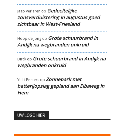
Gedeeltelijke
Jaap Verlaren
op
zonsverduistering in augustus goed
zichtbaar in West-Friesland
Grote schuurbrand in
Hoop de Jong
op
Andijk na wegbranden onkruid
Grote schuurbrand in Andijk na
Dirck
op
wegbranden onkruid
Zonnepark met
Yu Li Peeters
op
batterijopslag gepland aan Elbaweg in
Hem
UW LOGO HIER