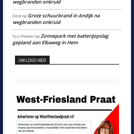
wegbranden onkruid
Grote schuurbrand in Andijk na
Dirck
op
wegbranden onkruid
Zonnepark met batterijopslag
Yu Li Peeters
op
gepland aan Elbaweg in Hem
UW LOGO HIER