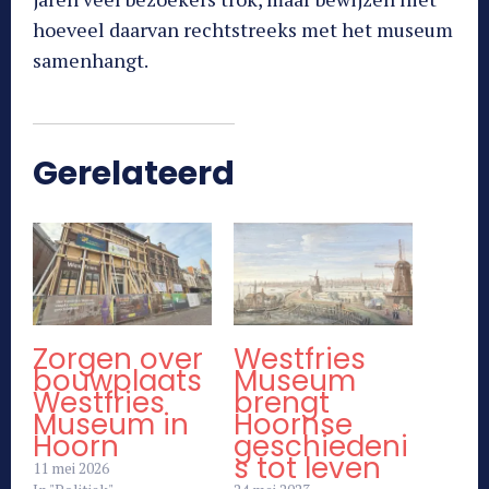
hoeveel daarvan rechtstreeks met het museum
samenhangt.
Gerelateerd
Zorgen over
Westfries
bouwplaats
Museum
Westfries
brengt
Museum in
Hoornse
Hoorn
geschiedeni
s tot leven
11 mei 2026