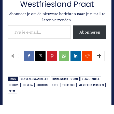
Westfriesland Praat
Abonneer je om de nieuwste berichten naar je e-mail te
laten verzenden.
Typ je e-mail...
Abonneren
TAGS
BEZOEKERSAANTALLEN
BINNENSTAD HOORN
DETAILHANDEL
HOORN
HORECA
LOCATUS
NBTC
TOERISME
WESTFRIES MUSEUM
WFM