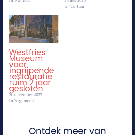
In "Politiek"
24 mei 2023
In "Cultuur"
Westfries
Museum
voor
ingrijpende
restauratie
ruim 2 jaar
gesloten
30 december 2022
In "Algemeen"
Ontdek meer van