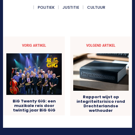
POLITIEK
JUSTITIE
CULTUUR
VORIG ARTIKEL
VOLGEND ARTIKEL
Rapport wijst op
BiG Twenty GiG: een
integriteitsrisico rond
muzikale reis door
Drechterlandse
twintig jaar BiG GiG
wethouder