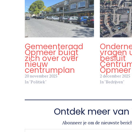
Gemeenteraad
Ondern
Opmeer buigt
vragen u
zich over over
besluit
nieuw
Centru
centrumplan
Opmeer
20 november 2025
2 december 2025
In "Politiek"
In "Bedrijven"
Ontdek meer van 
Abonneer je om de nieuwste berich
Typ je e-mail...