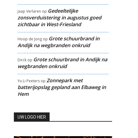
Gedeeltelijke
Jaap Verlaren
op
zonsverduistering in augustus goed
zichtbaar in West-Friesland
Grote schuurbrand in
Hoop de Jong
op
Andijk na wegbranden onkruid
Grote schuurbrand in Andijk na
Dirck
op
wegbranden onkruid
Zonnepark met
Yu Li Peeters
op
batterijopslag gepland aan Elbaweg in
Hem
UW LOGO HIER