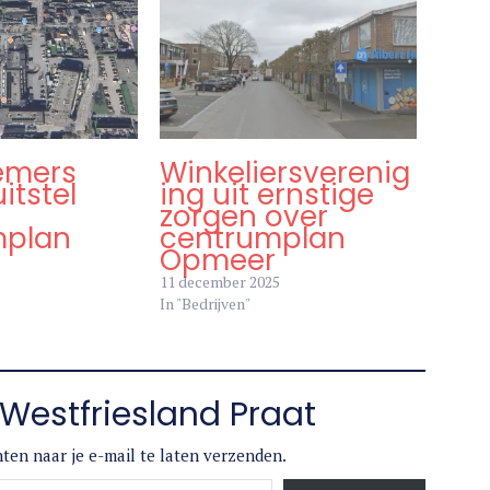
emers
Winkeliersverenig
itstel
ing uit ernstige
zorgen over
mplan
centrumplan
Opmeer
11 december 2025
In "Bedrijven"
Westfriesland Praat
ten naar je e-mail te laten verzenden.