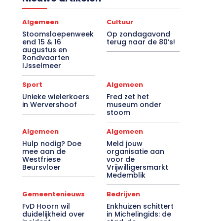
Nieuwe artikelen
Algemeen
Cultuur
Stoomsloepenweek
Op zondagavond
end 15 & 16
terug naar de 80’s!
augustus en
Rondvaarten
IJsselmeer
Sport
Algemeen
Unieke wielerkoers
Fred zet het
in Wervershoof
museum onder
stoom
Algemeen
Algemeen
Hulp nodig? Doe
Meld jouw
mee aan de
organisatie aan
Westfriese
voor de
Beursvloer
Vrijwilligersmarkt
Medemblik
Gemeentenieuws
Bedrijven
FvD Hoorn wil
Enkhuizen schittert
duidelijkheid over
in Michelingids: de