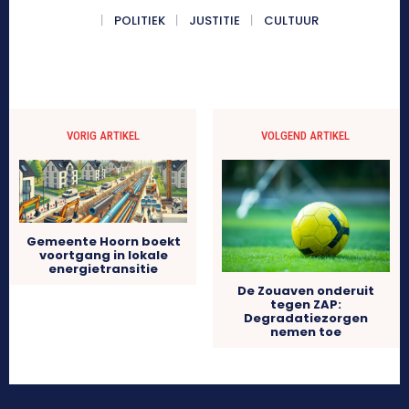
POLITIEK
JUSTITIE
CULTUUR
VORIG ARTIKEL
VOLGEND ARTIKEL
Gemeente Hoorn boekt
voortgang in lokale
energietransitie
De Zouaven onderuit
tegen ZAP:
Degradatiezorgen
nemen toe