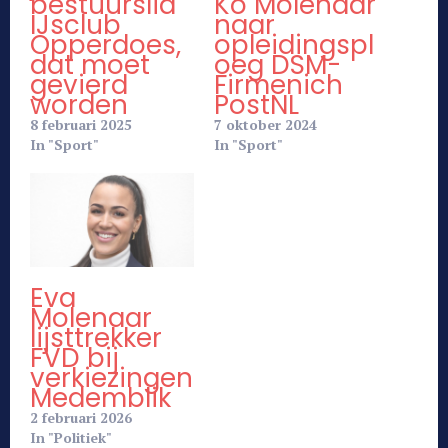
bestuurslid
Ko Molenaar
IJsclub
naar
Opperdoes,
opleidingspl
dat moet
oeg DSM-
gevierd
Firmenich
worden
PostNL
8 februari 2025
7 oktober 2024
In "Sport"
In "Sport"
Eva
Molenaar
lijsttrekker
FVD bij
verkiezingen
Medemblik
2 februari 2026
In "Politiek"