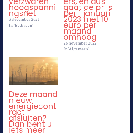
verzwaren
ers, en dus
hoogspanni
gaat de prijs
ngsnet
per 1 januari
2023 met 10
3 december 2021
euro per
In "Bedrijven"
maand
omhoog
28 november 2022
In "Algemeen"
Deze maand
nieuw
energiecont
ract
afsluiten?
Dan bent u
iets meer