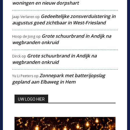
woningen en nieuw dorpshart
Gedeeltelijke zonsverduistering in
Jaap Verlaren
op
augustus goed zichtbaar in West-Friesland
Grote schuurbrand in Andijk na
Hoop de Jong
op
wegbranden onkruid
Grote schuurbrand in Andijk na
Dirck
op
wegbranden onkruid
Zonnepark met batterijopslag
Yu Li Peeters
op
gepland aan Elbaweg in Hem
UW LOGO HIER