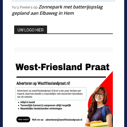
Zonnepark met batterijopslag
Yu Li Peeters
op
gepland aan Elbaweg in Hem
UW LOGO HIER