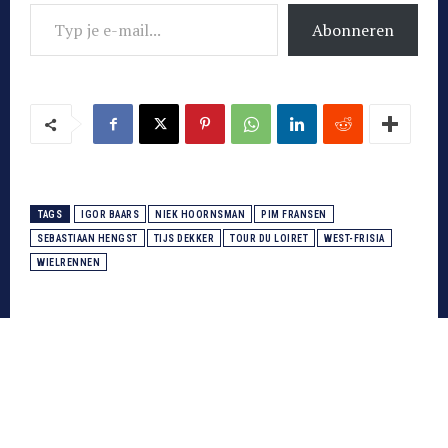
Typ je e-mail...
Abonneren
TAGS
IGOR BAARS
NIEK HOORNSMAN
PIM FRANSEN
SEBASTIAAN HENGST
TIJS DEKKER
TOUR DU LOIRET
WEST-FRISIA
WIELRENNEN