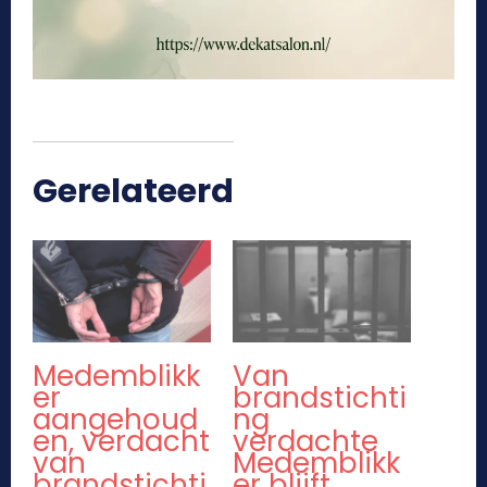
Gerelateerd
Medemblikk
Van
er
brandstichti
aangehoud
ng
en, verdacht
verdachte
van
Medemblikk
brandstichti
er blijft