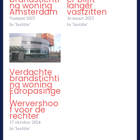
ng woning
langer
Amsterdam
vastzitten
9 januari 2023
16 maart 2023
In "Justitie"
In "Justitie"
Verdachte
brandstichti
ng woning
Europasinge
l
Wervershoo
f voor de
rechter
17 oktober 2024
In "Justitie"