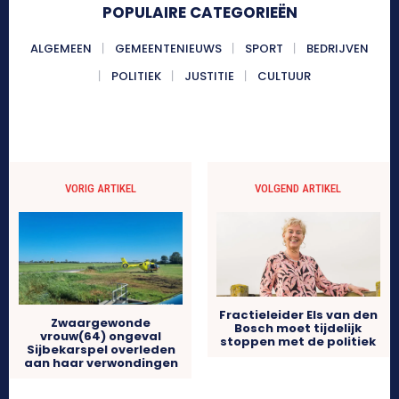
POPULAIRE CATEGORIEËN
ALGEMEEN
GEMEENTENIEUWS
SPORT
BEDRIJVEN
POLITIEK
JUSTITIE
CULTUUR
VORIG ARTIKEL
VOLGEND ARTIKEL
Fractieleider Els van den
Zwaargewonde
Bosch moet tijdelijk
vrouw(64) ongeval
stoppen met de politiek
Sijbekarspel overleden
aan haar verwondingen