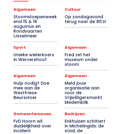
Algemeen
Cultuur
Stoomsloepenweek
Op zondagavond
end 15 & 16
terug naar de 80’s!
augustus en
Rondvaarten
IJsselmeer
Sport
Algemeen
Unieke wielerkoers
Fred zet het
in Wervershoof
museum onder
stoom
Algemeen
Algemeen
Hulp nodig? Doe
Meld jouw
mee aan de
organisatie aan
Westfriese
voor de
Beursvloer
Vrijwilligersmarkt
Medemblik
Gemeentenieuws
Bedrijven
FvD Hoorn wil
Enkhuizen schittert
duidelijkheid over
in Michelingids: de
incident
stad, de