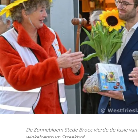
De Zonnebloem Stede Broec vierde de fusie van d
winkelcentrum Streekhof.