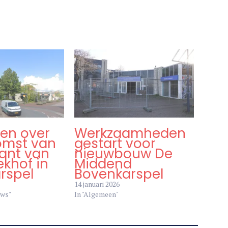
en over
Werkzaamheden
omst van
gestart voor
kant van
nieuwbouw De
ekhof in
Middend
rspel
Bovenkarspel
14 januari 2026
uws"
In "Algemeen"