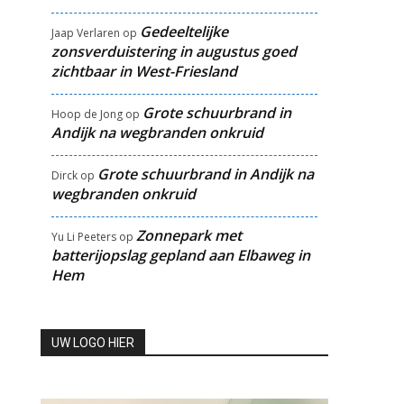
Gedeeltelijke
Jaap Verlaren
op
zonsverduistering in augustus goed
zichtbaar in West-Friesland
Grote schuurbrand in
Hoop de Jong
op
Andijk na wegbranden onkruid
Grote schuurbrand in Andijk na
Dirck
op
wegbranden onkruid
Zonnepark met
Yu Li Peeters
op
batterijopslag gepland aan Elbaweg in
Hem
UW LOGO HIER