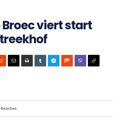
roec viert start
treekhof
Reacties