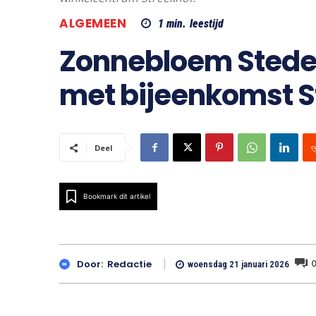
ALGEMEEN
1
min.
leestijd
Zonnebloem Stede B
met bijeenkomst S
Deel
Bookmark dit artikel
0
Door:
Redactie
woensdag 21 januari 2026