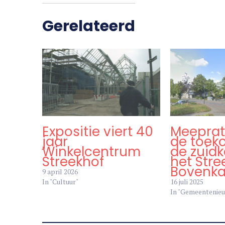
Gerelateerd
Expositie viert 40
Meeprat
jaar
de toek
Winkelcentrum
de zuid
Streekhof
het Stre
Bovenka
9 april 2026
In "Cultuur"
16 juli 2025
In "Gemeentenie