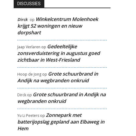
DISCUSSIES
Winkelcentrum Molenhoek
Dirck
op
krijgt 52 woningen en nieuw
dorpshart
Gedeeltelijke
Jaap Verlaren
op
zonsverduistering in augustus goed
zichtbaar in West-Friesland
Grote schuurbrand in
Hoop de Jong
op
Andijk na wegbranden onkruid
Grote schuurbrand in Andijk na
Dirck
op
wegbranden onkruid
Zonnepark met
Yu Li Peeters
op
batterijopslag gepland aan Elbaweg in
Hem