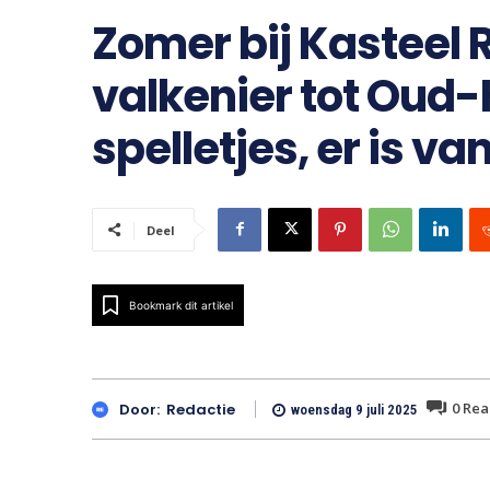
Zomer bij Kasteel
valkenier tot Oud
spelletjes, er is va
Deel
Bookmark dit artikel
0
Rea
Door:
Redactie
woensdag 9 juli 2025