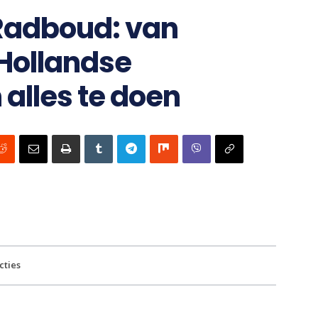
 Radboud: van
-Hollandse
n alles te doen
cties