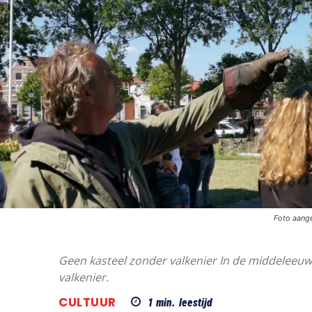
Foto aang
Geen kasteel zonder valkenier In de middeleeuwe
valkenier.
CULTUUR
1
min.
leestijd