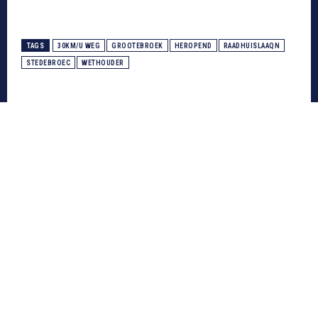
TAGS
30KM/U WEG
GROOTEBROEK
HEROPEND
RAADHUISLAAQN
STEDEBROEC
WETHOUDER