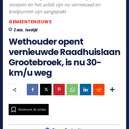
stoepen en het asfalt zijn nu vernieuwd en
knelpunten zijn aangepakt
GEMEENTENIEUWS
2
min.
leestijd
Wethouder opent
vernieuwde Raadhuislaan
Grootebroek, is nu 30-
km/u weg
Bookmark dit artikel