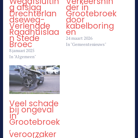
Wegafsluitin
Verkeershin
g afslag
der in
Drechterlan
Grootebroek
dseweg-
door
Verlengde
kabelboring
Raadhuislaa
en
n Stede
24 maart 2026
Broec
In "Gemeentenieuws"
8 januari 2025
In "Algemeen"
Veel schade
bij ongeval
in
Grootebroek
,
veroorzaker