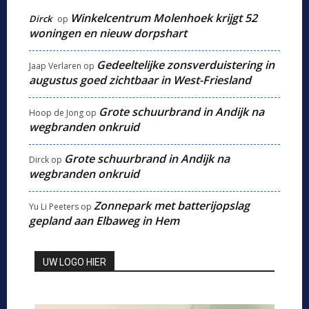
Winkelcentrum Molenhoek krijgt 52
Dirck
op
woningen en nieuw dorpshart
Gedeeltelijke zonsverduistering in
Jaap Verlaren
op
augustus goed zichtbaar in West-Friesland
Grote schuurbrand in Andijk na
Hoop de Jong
op
wegbranden onkruid
Grote schuurbrand in Andijk na
Dirck
op
wegbranden onkruid
Zonnepark met batterijopslag
Yu Li Peeters
op
gepland aan Elbaweg in Hem
UW LOGO HIER