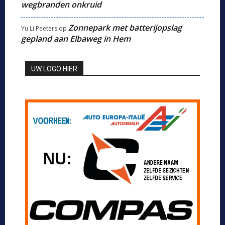
wegbranden onkruid
Zonnepark met batterijopslag
Yu Li Peeters
op
gepland aan Elbaweg in Hem
UW LOGO HIER