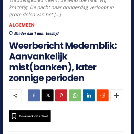
Waddengebied neemt de wind toe naar vrij
krachtig. De nacht naar donderdag verloopt in
grote delen van het […]
ALGEMEEN
Minder dan 1
min.
leestijd
Weerbericht Medemblik:
Aanvankelijk
mist(banken), later
zonnige perioden
Bookmark dit artikel