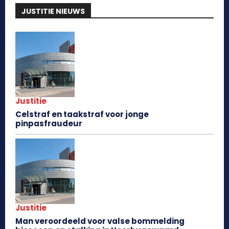
JUSTITIE NIEUWS
Justitie
Celstraf en taakstraf voor jonge
pinpasfraudeur
Justitie
Man veroordeeld voor valse bommelding