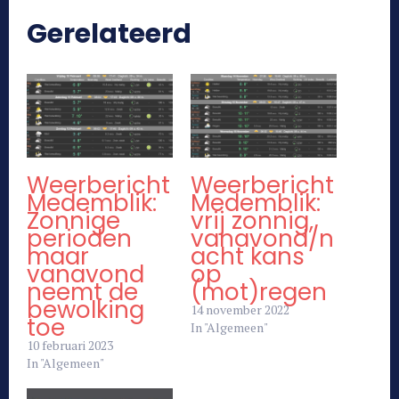
Gerelateerd
Weerbericht
Weerbericht
Medemblik:
Medemblik:
Zonnige
vrij zonnig,
perioden
vanavond/n
maar
acht kans
vanavond
op
neemt de
(mot)regen
bewolking
14 november 2022
toe
In "Algemeen"
10 februari 2023
In "Algemeen"