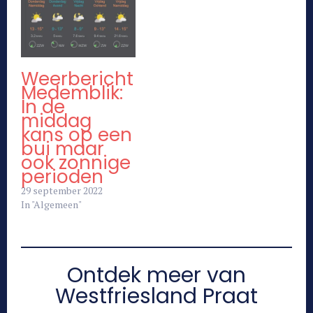
Weerbericht
Medemblik:
In de
middag
kans op een
bui maar
ook zonnige
perioden
29 september 2022
In "Algemeen"
Ontdek meer van
Westfriesland Praat