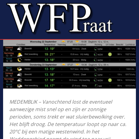
MEDEMBLIK – Vanochtend lost de eventueel
aanwezige mist snel op en zijn er zonnige
perioden, soms trekt er wat sluierbewolking over.
Het blijft droog. De temperatuur loopt op naar ca.
20°C bij een matige westenwind. In het