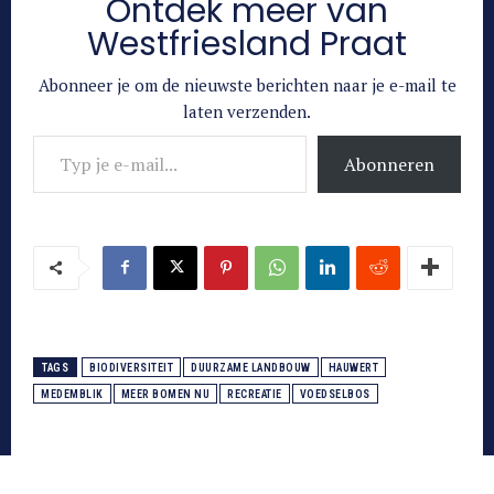
Ontdek meer van
Westfriesland Praat
Abonneer je om de nieuwste berichten naar je e-mail te
laten verzenden.
Typ je e-mail...
Abonneren
TAGS
BIODIVERSITEIT
DUURZAME LANDBOUW
HAUWERT
MEDEMBLIK
MEER BOMEN NU
RECREATIE
VOEDSELBOS