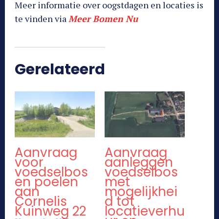
Meer informatie over oogstdagen en locaties is
te vinden via
Meer Bomen Nu
Gerelateerd
Aanvraag
Aanvraag
voor
aanleggen
voedselbos
voedselbos
en poelen
met
aan
mogelijkhei
Cornelis
d tot
Kuinweg 22
locatieverhu