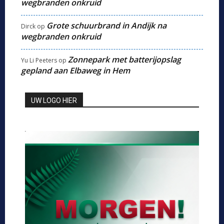
wegbranden onkruid
Grote schuurbrand in Andijk na
Dirck
op
wegbranden onkruid
Zonnepark met batterijopslag
Yu Li Peeters
op
gepland aan Elbaweg in Hem
UW LOGO HIER