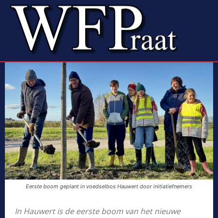
Eerste boom geplant in voedselbos Hauwert door initiatiefnemers
In Hauwert is de eerste boom van het nieuwe