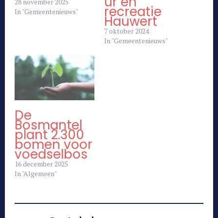
ur en
28 november 2025
recreatie
In "Gemeentenieuws"
Hauwert
7 oktober 2024
In "Gemeentenieuws"
De
Bosmantel
plant 2.300
bomen voor
voedselbos
16 december 2025
In "Algemeen"