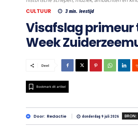
historische schepen, muziek, ambachten en kinde
CULTUUR
3
min.
leestijd
Visafslag primeur 
Week Zuiderzee
Deel
Bookmark dit artikel
BRON:
Door:
Redactie
donderdag 9 juli 2026