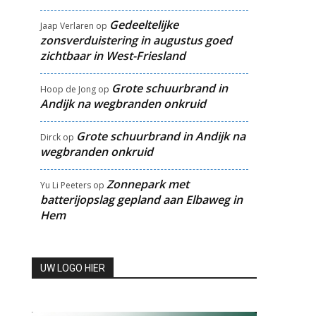
Gedeeltelijke
Jaap Verlaren
op
zonsverduistering in augustus goed
zichtbaar in West-Friesland
Grote schuurbrand in
Hoop de Jong
op
Andijk na wegbranden onkruid
Grote schuurbrand in Andijk na
Dirck
op
wegbranden onkruid
Zonnepark met
Yu Li Peeters
op
batterijopslag gepland aan Elbaweg in
Hem
UW LOGO HIER