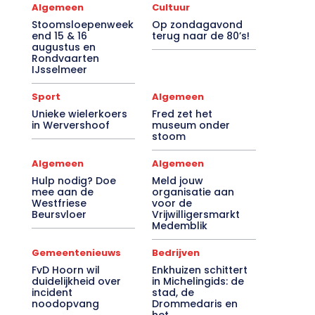
Algemeen
Cultuur
Stoomsloepenweek
Op zondagavond
end 15 & 16
terug naar de 80’s!
augustus en
Rondvaarten
IJsselmeer
Sport
Algemeen
Unieke wielerkoers
Fred zet het
in Wervershoof
museum onder
stoom
Algemeen
Algemeen
Hulp nodig? Doe
Meld jouw
mee aan de
organisatie aan
Westfriese
voor de
Beursvloer
Vrijwilligersmarkt
Medemblik
Gemeentenieuws
Bedrijven
FvD Hoorn wil
Enkhuizen schittert
duidelijkheid over
in Michelingids: de
incident
stad, de
noodopvang
Drommedaris en
het