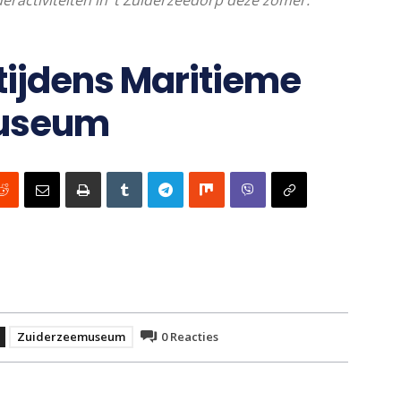
ractiviteiten in ’t Zuiderzeedorp deze zomer.
tijdens Maritieme
museum
Zuiderzeemuseum
0
Reacties