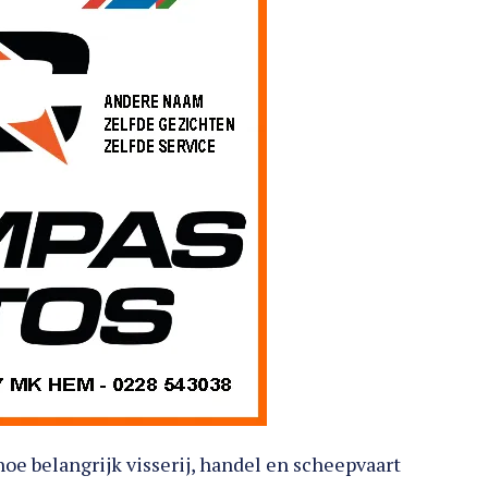
oe belangrijk visserij, handel en scheepvaart
e demonstratie maakt het historische verhaal