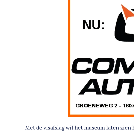
Met de visafslag wil het museum laten zien h
waren voor de plaatsen rond de Zuiderzee. D