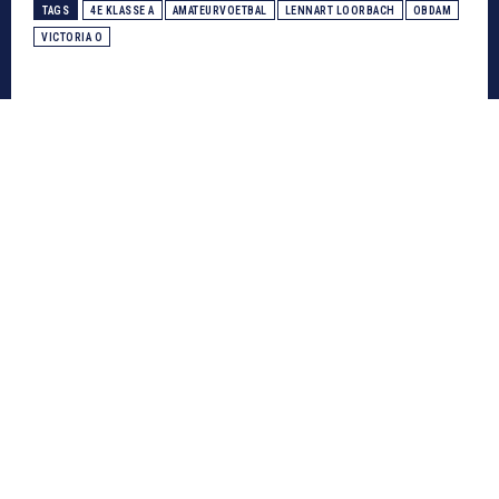
TAGS
4E KLASSE A
AMATEURVOETBAL
LENNART LOORBACH
OBDAM
VICTORIA O