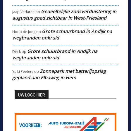
Gedeeltelijke zonsverduistering in
Jaap Verlaren
op
augustus goed zichtbaar in West-Friesland
Grote schuurbrand in Andijk na
Hoop de Jong
op
wegbranden onkruid
Grote schuurbrand in Andijk na
Dirck
op
wegbranden onkruid
Zonnepark met batterijopslag
Yu Li Peeters
op
gepland aan Elbaweg in Hem
UW LOGO HIER