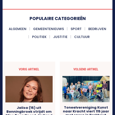
POPULAIRE CATEGORIEËN
ALGEMEEN
GEMEENTENIEUWS
SPORT
BEDRIJVEN
POLITIEK
JUSTITIE
CULTUUR
VORIG ARTIKEL
VOLGEND ARTIKEL
Toneelvereniging Kunst
Jalisa (15) uit
naar Kracht viert 115 jaar
Benningbroek strijdt om