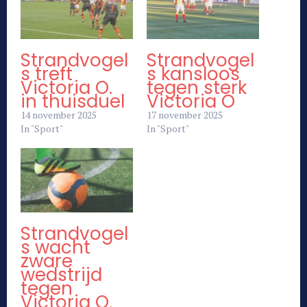
Strandvogel
Strandvogel
s treft
s kansloos
Victoria O.
tegen sterk
in thuisduel
Victoria O
14 november 2025
17 november 2025
In "Sport"
In "Sport"
Strandvogel
s wacht
zware
wedstrijd
tegen
Victoria O.