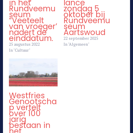
in het
lance
Rundveemu
zondag 5
seum
oktober bij
“Veeteelt
Rundveemu
van vroeger’
seum
nadert de
Aartswoud
einddatum.
22 september 2025
25 augustus 2022
In "Algemeen"
In "Cultuur"
Westfries
Genootscha
p vertelt
over 100
jarig
bestaan in
het