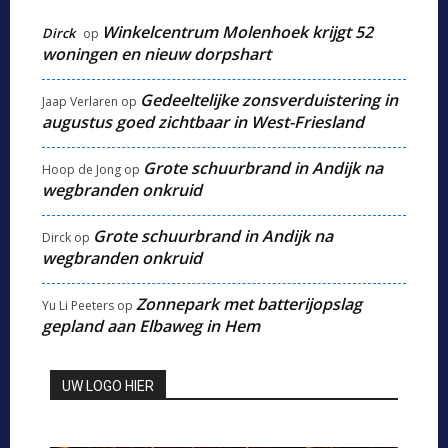
Winkelcentrum Molenhoek krijgt 52
Dirck
op
woningen en nieuw dorpshart
Gedeeltelijke zonsverduistering in
Jaap Verlaren
op
augustus goed zichtbaar in West-Friesland
Grote schuurbrand in Andijk na
Hoop de Jong
op
wegbranden onkruid
Grote schuurbrand in Andijk na
Dirck
op
wegbranden onkruid
Zonnepark met batterijopslag
Yu Li Peeters
op
gepland aan Elbaweg in Hem
UW LOGO HIER