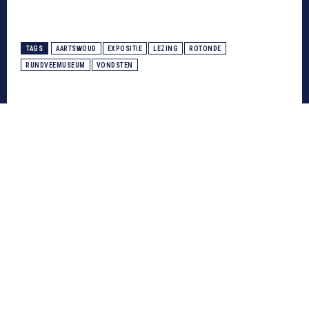
TAGS
AARTSWOUD
EXPOSITIE
LEZING
ROTONDE
RUNDVEEMUSEUM
VONDSTEN