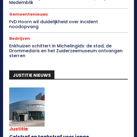
Medemblik
Gemeentenieuws
FvD Hoorn wil duidelijkheid over incident
noodopvang
Bedrijven
Enkhuizen schittert in Michelingids: de stad, de
Drommedaris en het Zuiderzeemuseum ontvangen
sterren
JUSTITIE NIEUWS
Justitie
Celstraf en taakstraf voor jonge