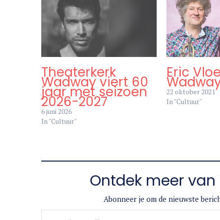
Theaterkerk
Eric Vlo
Wadway viert 60
Wadwa
jaar met seizoen
22 oktober 2021
2026-2027
In "Cultuur"
6 juni 2026
In "Cultuur"
Ontdek meer van 
Abonneer je om de nieuwste berich
Typ je e-mail...