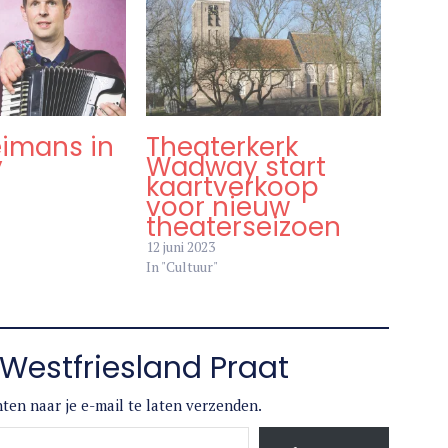
eimans in
Theaterkerk
y
Wadway start
kaartverkoop
voor nieuw
theaterseizoen
12 juni 2023
In "Cultuur"
Westfriesland Praat
ten naar je e-mail te laten verzenden.