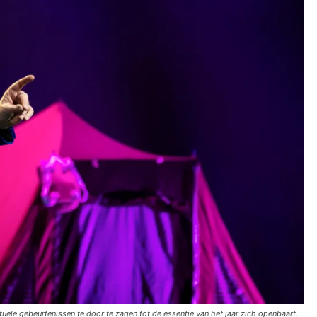
uele gebeurtenissen te door te zagen tot de essentie van het jaar zich openbaart.