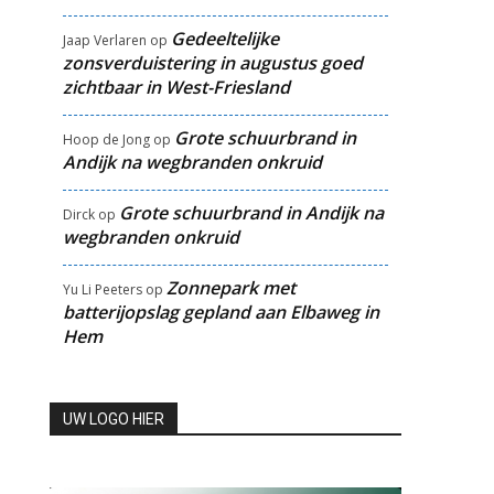
Gedeeltelijke
Jaap Verlaren
op
zonsverduistering in augustus goed
zichtbaar in West-Friesland
Grote schuurbrand in
Hoop de Jong
op
Andijk na wegbranden onkruid
Grote schuurbrand in Andijk na
Dirck
op
wegbranden onkruid
Zonnepark met
Yu Li Peeters
op
batterijopslag gepland aan Elbaweg in
Hem
UW LOGO HIER