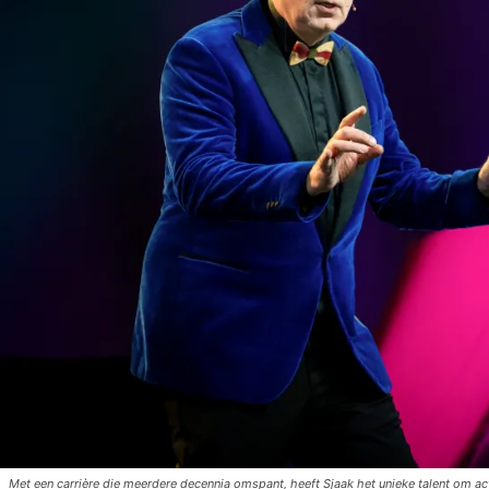
Met een carrière die meerdere decennia omspant, heeft Sjaak het unieke talent om act