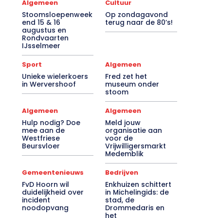
Algemeen
Cultuur
Stoomsloepenweek
Op zondagavond
end 15 & 16
terug naar de 80’s!
augustus en
Rondvaarten
IJsselmeer
Sport
Algemeen
Unieke wielerkoers
Fred zet het
in Wervershoof
museum onder
stoom
Algemeen
Algemeen
Hulp nodig? Doe
Meld jouw
mee aan de
organisatie aan
Westfriese
voor de
Beursvloer
Vrijwilligersmarkt
Medemblik
Gemeentenieuws
Bedrijven
FvD Hoorn wil
Enkhuizen schittert
duidelijkheid over
in Michelingids: de
incident
stad, de
noodopvang
Drommedaris en
het