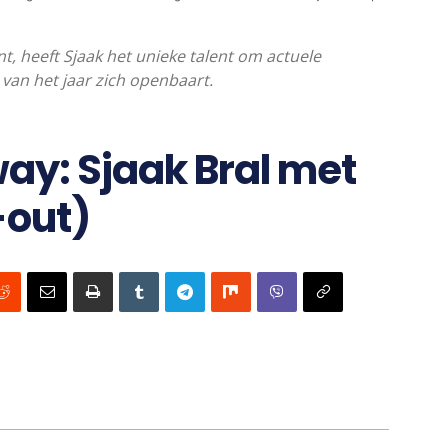
, heeft Sjaak het unieke talent om actuele
 van het jaar zich openbaart.
y: Sjaak Bral met
-out)