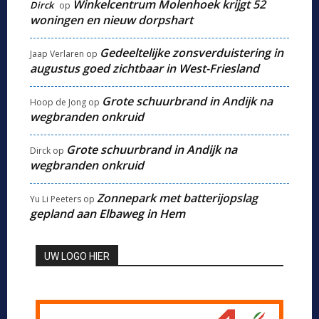
Winkelcentrum Molenhoek krijgt 52
Dirck
op
woningen en nieuw dorpshart
Gedeeltelijke zonsverduistering in
Jaap Verlaren
op
augustus goed zichtbaar in West-Friesland
Grote schuurbrand in Andijk na
Hoop de Jong
op
wegbranden onkruid
Grote schuurbrand in Andijk na
Dirck
op
wegbranden onkruid
Zonnepark met batterijopslag
Yu Li Peeters
op
gepland aan Elbaweg in Hem
UW LOGO HIER