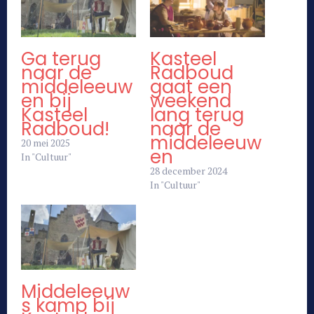
Ga terug
Kasteel
naar de
Radboud
middeleeuw
gaat een
en bij
weekend
Kasteel
lang terug
Radboud!
naar de
middeleeuw
20 mei 2025
en
In "Cultuur"
28 december 2024
In "Cultuur"
Middeleeuw
s kamp bij