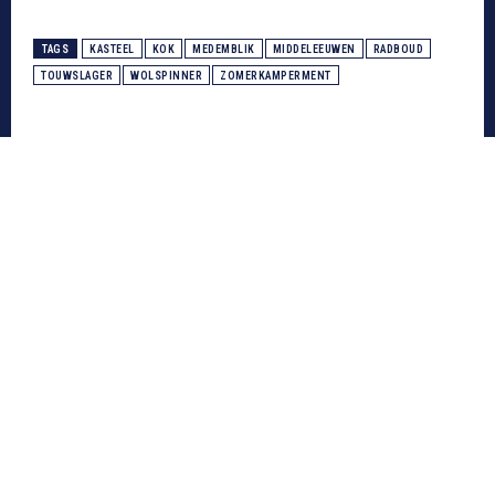
TAGS
KASTEEL
KOK
MEDEMBLIK
MIDDELEEUWEN
RADBOUD
TOUWSLAGER
WOLSPINNER
ZOMERKAMPERMENT