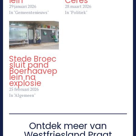
lein
Ceres
29 januari 2026
28 maart 2026
In "Gemeentenieuws"
In "Politiek"
Stede Broec
sluit pand
Boerhaavep
lein na
explosie
25 februari 2026
In "Algemeen"
Ontdek meer van
Westfriesland Praat