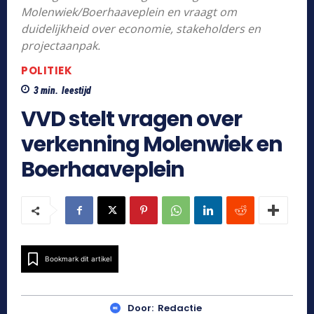
Molenwiek/Boerhaaveplein en vraagt om
duidelijkheid over economie, stakeholders en
projectaanpak.
POLITIEK
3
min.
leestijd
VVD stelt vragen over
verkenning Molenwiek en
Boerhaaveplein
Bookmark dit artikel
Door:
Redactie