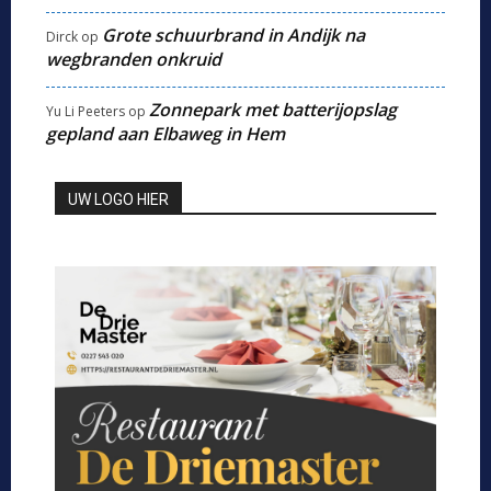
Grote schuurbrand in Andijk na
Dirck
op
wegbranden onkruid
Zonnepark met batterijopslag
Yu Li Peeters
op
gepland aan Elbaweg in Hem
UW LOGO HIER