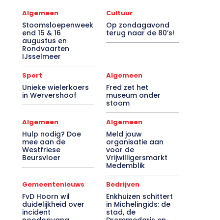
Algemeen
Cultuur
Stoomsloepenweek
Op zondagavond
end 15 & 16
terug naar de 80’s!
augustus en
Rondvaarten
IJsselmeer
Sport
Algemeen
Unieke wielerkoers
Fred zet het
in Wervershoof
museum onder
stoom
Algemeen
Algemeen
Hulp nodig? Doe
Meld jouw
mee aan de
organisatie aan
Westfriese
voor de
Beursvloer
Vrijwilligersmarkt
Medemblik
Gemeentenieuws
Bedrijven
FvD Hoorn wil
Enkhuizen schittert
duidelijkheid over
in Michelingids: de
incident
stad, de
noodopvang
Drommedaris en