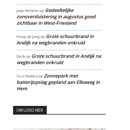
Gedeeltelijke
Jaap Verlaren
op
zonsverduistering in augustus goed
zichtbaar in West-Friesland
Grote schuurbrand in
Hoop de Jong
op
Andijk na wegbranden onkruid
Grote schuurbrand in Andijk na
Dirck
op
wegbranden onkruid
Zonnepark met
Yu Li Peeters
op
batterijopslag gepland aan Elbaweg in
Hem
UW LOGO HIER