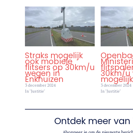
Straks mogelijk
Openba
ook mobiele
Minister
flitsers op 30km/u
flitspal
wegen in
30km/u
Enkhuizen
mogelij
3 december 2024
3 december 2024
In "Justitie"
In "Justitie"
Ontdek meer van 
Abonneer je om de nieuwste berich