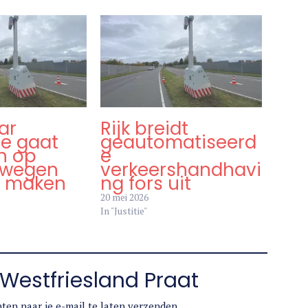
ar
Rijk breidt
ie gaat
geautomatiseerd
en op
e
 wegen
verkeershandhavi
k maken
ng fors uit
20 mei 2026
In "Justitie"
Westfriesland Praat
ten naar je e-mail te laten verzenden.