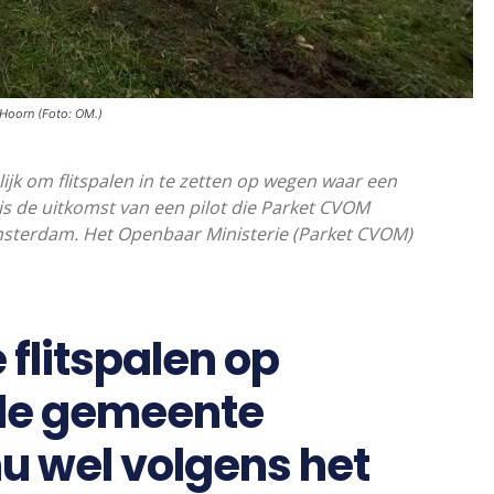
j Hoorn (Foto: OM.)
ijk om flitspalen in te zetten op wegen waar een
s de uitkomst van een pilot die Parket CVOM
Amsterdam. Het Openbaar Ministerie (Parket CVOM)
 flitspalen op
de gemeente
u wel volgens het