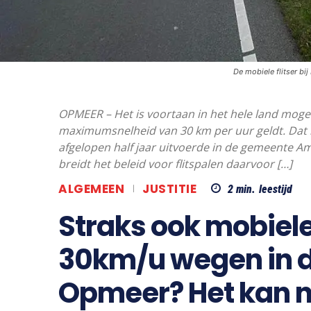
De mobiele flitser bi
OPMEER – Het is voortaan in het hele land mogel
maximumsnelheid van 30 km per uur geldt. Dat i
afgelopen half jaar uitvoerde in de gemeente 
breidt het beleid voor flitspalen daarvoor […]
ALGEMEEN
JUSTITIE
2
min.
leestijd
Straks ook mobiele
30km/u wegen in 
Opmeer? Het kan n