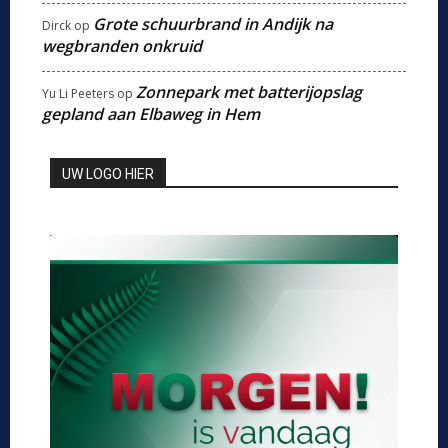
Grote schuurbrand in Andijk na
Dirck
op
wegbranden onkruid
Zonnepark met batterijopslag
Yu Li Peeters
op
gepland aan Elbaweg in Hem
UW LOGO HIER