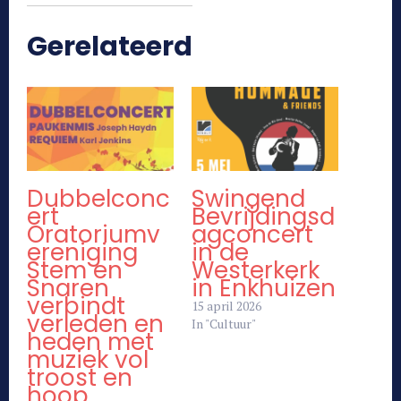
Gerelateerd
Dubbelconc
Swingend
ert
Bevrijdingsd
Oratoriumv
agconcert
ereniging
in de
Stem en
Westerkerk
Snaren
in Enkhuizen
verbindt
15 april 2026
verleden en
In "Cultuur"
heden met
muziek vol
troost en
hoop