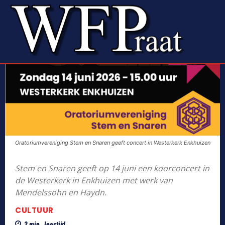
Oratoriumvereniging Stem en Snaren geeft concert in Westerkerk Enkhuizen
Stem en Snaren geeft op 14 juni een koorconcert in
de Westerkerk in Enkhuizen met werk van
Mendelssohn en Haydn.
CULTUUR
2
min.
leestijd