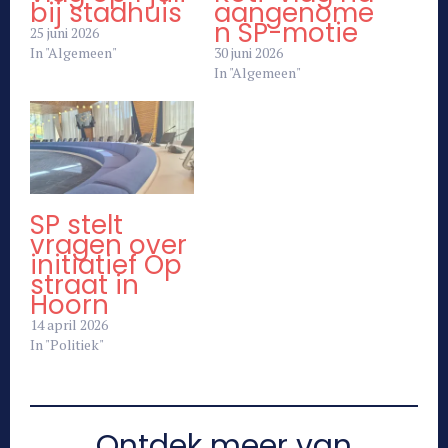
bij stadhuis
aangenome
n SP-motie
25 juni 2026
In "Algemeen"
30 juni 2026
In "Algemeen"
SP stelt
vragen over
initiatief Op
straat in
Hoorn
14 april 2026
In "Politiek"
Ontdek meer van