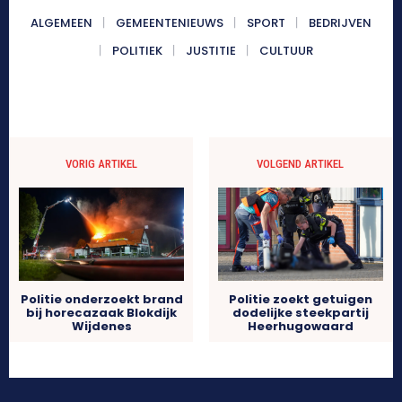
ALGEMEEN
GEMEENTENIEUWS
SPORT
BEDRIJVEN
POLITIEK
JUSTITIE
CULTUUR
VORIG ARTIKEL
VOLGEND ARTIKEL
Politie onderzoekt brand
Politie zoekt getuigen
bij horecazaak Blokdijk
dodelijke steekpartij
Wijdenes
Heerhugowaard