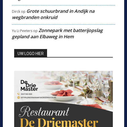
Grote schuurbrand in Andijk na
Dirck
op
wegbranden onkruid
Zonnepark met batterijopslag
Yu Li Peeters
op
gepland aan Elbaweg in Hem
UW LOGO HIER