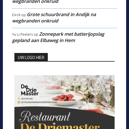
wegbranden onkruid
Grote schuurbrand in Andijk na
Dirck
op
wegbranden onkruid
Zonnepark met batterijopslag
Yu Li Peeters
op
gepland aan Elbaweg in Hem
UW LOGO HIER