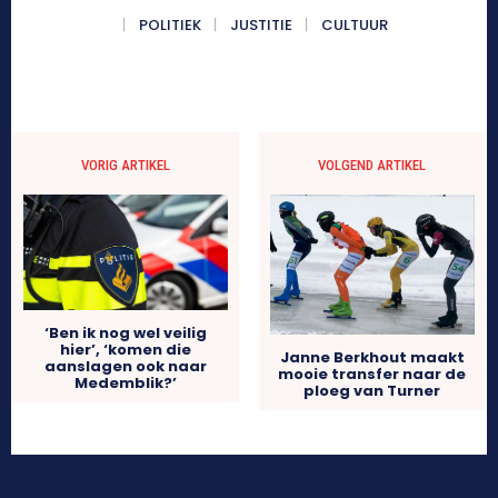
POLITIEK
JUSTITIE
CULTUUR
VORIG ARTIKEL
VOLGEND ARTIKEL
‘Ben ik nog wel veilig
hier’, ‘komen die
Janne Berkhout maakt
aanslagen ook naar
mooie transfer naar de
Medemblik?’
ploeg van Turner