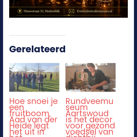
Gerelateerd
Hoe snoei je
Rundveemu
een
seum
fruitboom,
Aartswoud
Aad van der
is het decor
Heide legt
voor gezond
het uit in
voedsel van