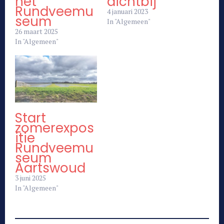
het
dichtbij
Rundveemu
4 januari 2023
seum
In "Algemeen"
26 maart 2025
In "Algemeen"
Start
zomerexpos
itie
Rundveemu
seum
Aartswoud
3 juni 2025
In "Algemeen"