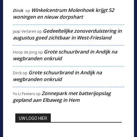
Winkelcentrum Molenhoek krijgt 52
Dirck
op
woningen en nieuw dorpshart
Gedeeltelijke zonsverduistering in
Jaap Verlaren
op
augustus goed zichtbaar in West-Friesland
Grote schuurbrand in Andijk na
Hoop de Jong
op
wegbranden onkruid
Grote schuurbrand in Andijk na
Dirck
op
wegbranden onkruid
Zonnepark met batterijopslag
Yu Li Peeters
op
gepland aan Elbaweg in Hem
UW LOGO HIER