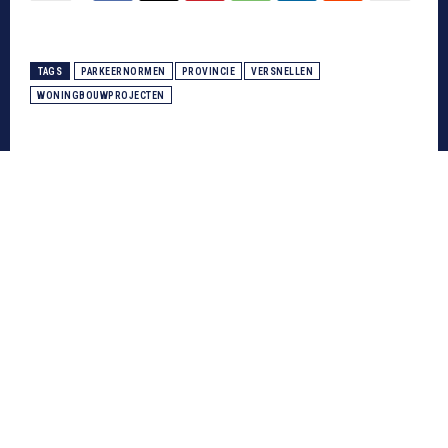
TAGS
PARKEERNORMEN
PROVINCIE
VERSNELLEN
WONINGBOUWPROJECTEN