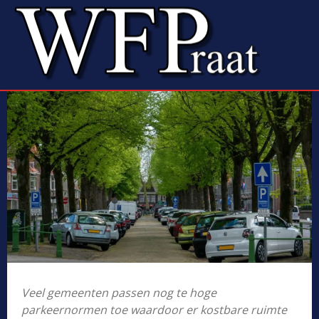
Veel gemeenten passen nog te hoge
parkeernormen toe waardoor er kostbare ruimte