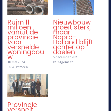
Ruim 11
Nieuwbouw
miljoen
groeit sterk,
vanuit de
maar
provincie
Noord-
voor
Holland blijft
versnelde
achter op
woningbou
doelen
w
5 december 2025
10 mei 2024
In "Algemeen"
In "Algemeen"
Provincie
versnelt