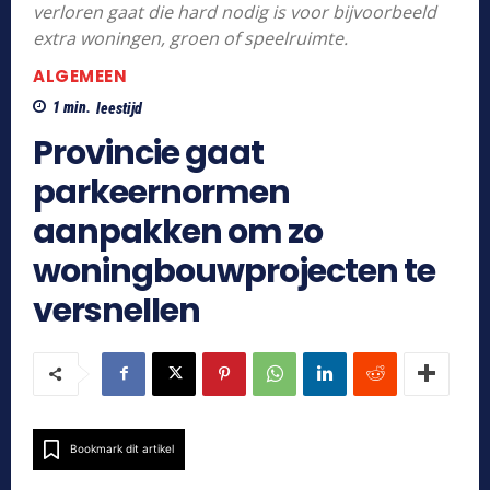
verloren gaat die hard nodig is voor bijvoorbeeld
extra woningen, groen of speelruimte.
ALGEMEEN
1
min.
leestijd
Provincie gaat
parkeernormen
aanpakken om zo
woningbouwprojecten te
versnellen
Bookmark dit artikel