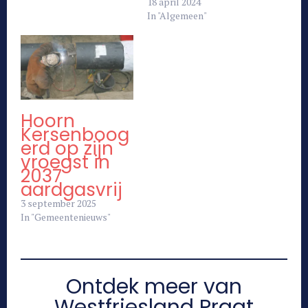
18 april 2024
In "Algemeen"
Hoorn
Kersenboog
erd op zijn
vroegst in
2037
aardgasvrij
3 september 2025
In "Gemeentenieuws"
Ontdek meer van
Westfriesland Praat