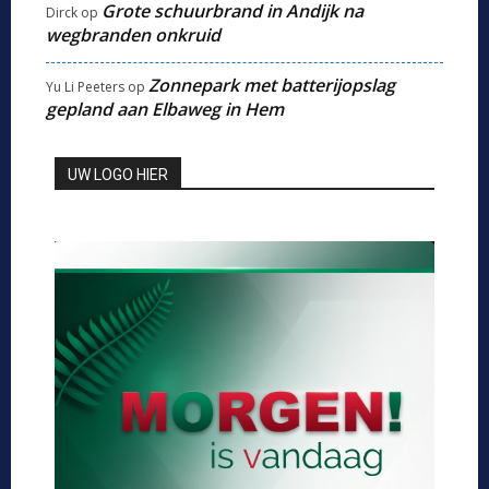
Grote schuurbrand in Andijk na
Dirck
op
wegbranden onkruid
Zonnepark met batterijopslag
Yu Li Peeters
op
gepland aan Elbaweg in Hem
UW LOGO HIER