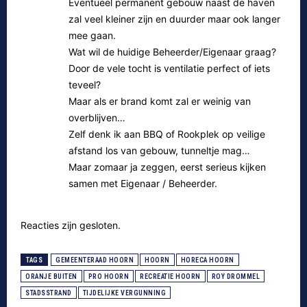
Eventueel permanent gebouw naast de haven
zal veel kleiner zijn en duurder maar ook langer
mee gaan.
Wat wil de huidige Beheerder/Eigenaar graag?
Door de vele tocht is ventilatie perfect of iets
teveel?
Maar als er brand komt zal er weinig van
overblijven…
Zelf denk ik aan BBQ of Rookplek op veilige
afstand los van gebouw, tunneltje mag…
Maar zomaar ja zeggen, eerst serieus kijken
samen met Eigenaar / Beheerder.
Reacties zijn gesloten.
TAGS
GEMEENTERAAD HOORN
HOORN
HORECA HOORN
ORANJE BUITEN
PRO HOORN
RECREATIE HOORN
ROY DROMMEL
STADSSTRAND
TIJDELIJKE VERGUNNING