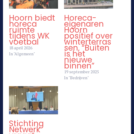
Hoorn biedt
Horeca-
horeca
eigenaren
ruimte
Hoorn
tijdens WK
positief over
voetbal
winterterras
sen, “Buiten
18 april 2026
is het
In "Algemeen"
nieuwe
binnen”
19 september 2025
In "Bedrijven"
Stichting
Netwerk