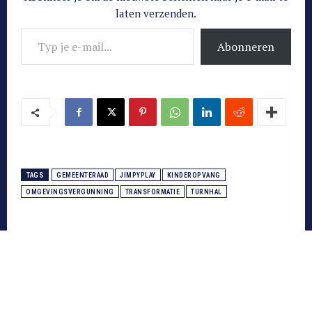
laten verzenden.
Typ je e-mail...
Abonneren
TAGS
GEMEENTERAAD
JIMPYPLAY
KINDEROPVANG
OMGEVINGSVERGUNNING
TRANSFORMATIE
TURNHAL