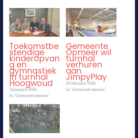
Toekomstbe
Gemeente
stendige
Opmeer wil
kinderopvan
turnhal
g en
verhuren
gymnastiek
aan
in turnhal
JimpyPlay
Hoogwoud
20 februari 2026
14 januari 2026
In "Gemeentenieuws"
In "Gemeentenieuws"