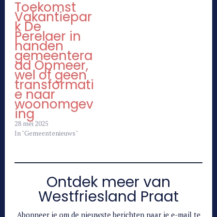
Toekomst
Vakantiepar
k De
Perelaer in
handen
gemeentera
ad Opmeer,
wel of geen
transformati
e naar
woonomgev
ing
28 mei 2025
In "Gemeentenieuws"
Ontdek meer van
Westfriesland Praat
Abonneer je om de nieuwste berichten naar je e-mail te