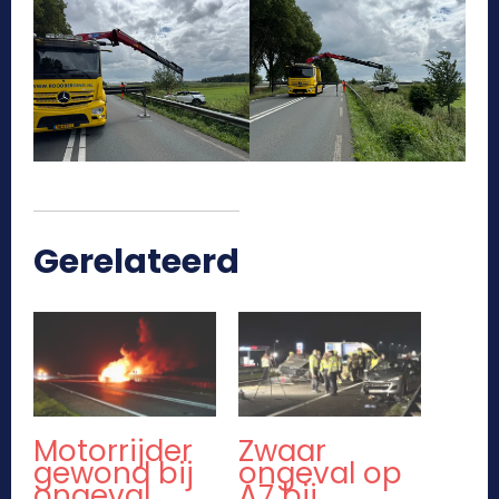
Gerelateerd
Motorrijder
Zwaar
gewond bij
ongeval op
ongeval
A7 bij