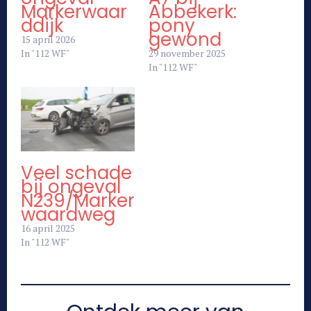
Markerwaar
Abbekerk:
ddijk
pony
gewond
15 april 2026
In "112 WF"
29 november 2025
In "112 WF"
Veel schade
bij ongeval
N239/Marker
waardweg
16 april 2025
In "112 WF"