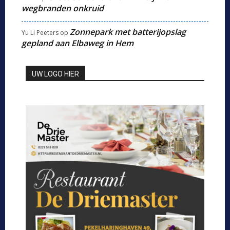
wegbranden onkruid
Zonnepark met batterijopslag
Yu Li Peeters
op
gepland aan Elbaweg in Hem
UW LOGO HIER