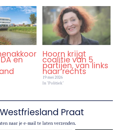
jnenakkoor
Hoorn krijgt
CDA en
coalitie van 5
partijen, van links
land
naar rechts
19 mei 2026
In "Politiek"
Westfriesland Praat
ten naar je e-mail te laten verzenden.