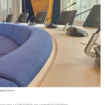
eente Hoorn
, nieuwe raadsleden en commissieleden.