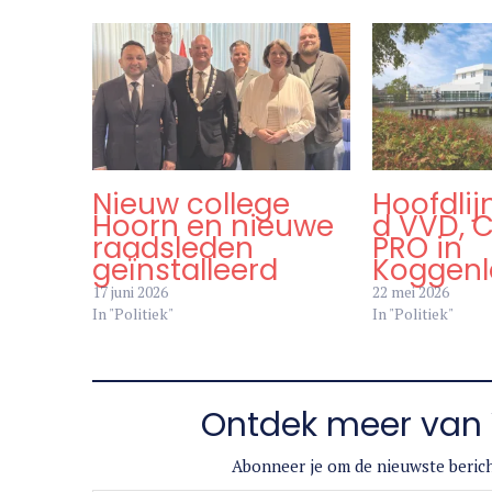
Nieuw college
Hoofdli
Hoorn en nieuwe
d VVD, 
raadsleden
PRO in
geïnstalleerd
Koggen
17 juni 2026
22 mei 2026
In "Politiek"
In "Politiek"
Ontdek meer van 
Abonneer je om de nieuwste berich
Typ je e-mail...