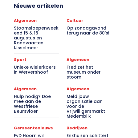
Nieuwe artikelen
Algemeen
Cultuur
Stoomsloepenweek
Op zondagavond
end 15 & 16
terug naar de 80’s!
augustus en
Rondvaarten
IJsselmeer
Sport
Algemeen
Unieke wielerkoers
Fred zet het
in Wervershoof
museum onder
stoom
Algemeen
Algemeen
Hulp nodig? Doe
Meld jouw
mee aan de
organisatie aan
Westfriese
voor de
Beursvloer
Vrijwilligersmarkt
Medemblik
Gemeentenieuws
Bedrijven
FvD Hoorn wil
Enkhuizen schittert