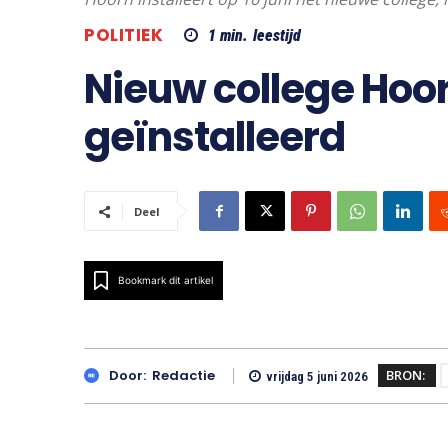
POLITIEK
1
min.
leestijd
Nieuw college Hoorn
geïnstalleerd
Deel
Bookmark dit artikel
BRON:
Door:
Redactie
vrijdag 5 juni 2026