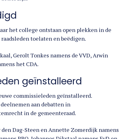
digd
aar het college ontstaan open plekken in de
raadsleden toelaten en beëdigen.
kaal, Gerolt Tonkes namens de VVD, Arwin
amens het CDA.
den geïnstalleerd
ieuwe commissieleden geïnstalleerd.
deelnemen aan debatten in
temrecht in de gemeenteraad.
r den Dag-Steen en Annette Zomerdijk namens
 namens PRO, Johannes Dikstaal namens FvD en