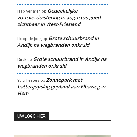
Gedeeltelijke
Jaap Verlaren
op
zonsverduistering in augustus goed
zichtbaar in West-Friesland
Grote schuurbrand in
Hoop de Jong
op
Andijk na wegbranden onkruid
Grote schuurbrand in Andijk na
Dirck
op
wegbranden onkruid
Zonnepark met
Yu Li Peeters
op
batterijopslag gepland aan Elbaweg in
Hem
UW LOGO HIER