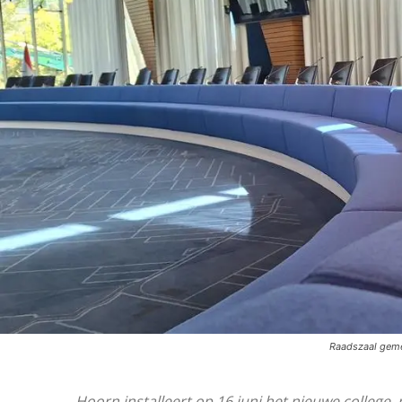
Raadszaal gem
Hoorn installeert op 16 juni het nieuwe college