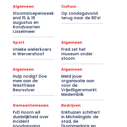
Algemeen
Cultuur
Stoomsloepenweek
Op zondagavond
end 15 & 16
terug naar de 80’s!
augustus en
Rondvaarten
IJsselmeer
Sport
Algemeen
Unieke wielerkoers
Fred zet het
in Wervershoof
museum onder
stoom
Algemeen
Algemeen
Hulp nodig? Doe
Meld jouw
mee aan de
organisatie aan
Westfriese
voor de
Beursvloer
Vrijwilligersmarkt
Medemblik
Gemeentenieuws
Bedrijven
FvD Hoorn wil
Enkhuizen schittert
duidelijkheid over
in Michelingids: de
incident
stad, de