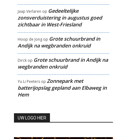
Gedeeltelijke
Jaap Verlaren
op
zonsverduistering in augustus goed
zichtbaar in West-Friesland
Grote schuurbrand in
Hoop de Jong
op
Andijk na wegbranden onkruid
Grote schuurbrand in Andijk na
Dirck
op
wegbranden onkruid
Zonnepark met
Yu Li Peeters
op
batterijopslag gepland aan Elbaweg in
Hem
UW LOGO HIER