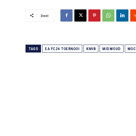
Deel
TAGS
EA FC26 TOERNOOI
KNVB
MIDWOUD
MOC