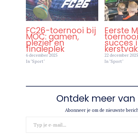
FC26-toernooi bij
Eerste 
MOC: gamen,
toernooi
plezier en
succes 
finaleplek
kerstvak
6 december 2025
22 december 202
In "Sport"
In "Sport"
Ontdek meer van 
Abonneer je om de nieuwste berich
Typ je e-mail...