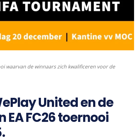
oi waarvan de winnaars zich kwalificeren voor de
Play United en de
n EA FC26 toernooi
.