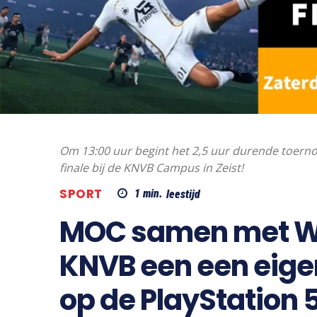
Om 13:00 uur begint het 2,5 uur durende toerno
finale bij de KNVB Campus in Zeist!
SPORT
1
min.
leestijd
MOC samen met We
KNVB een een eige
op de PlayStation 5