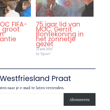
MOC FIFA-
75 jaar lid van
 groot
MOC, Gerrit
in
Bontekoning in
antie
het zonnetje
gezet
5
12 juni 2025
In "Sport"
Westfriesland Praat
ten naar je e-mail te laten verzenden.
Abonneren