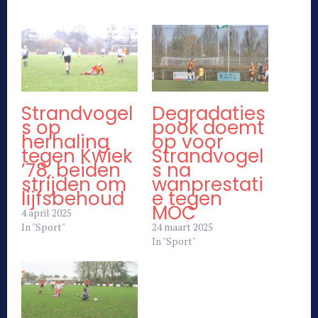
Strandvogel
Degradaties
s op
pook doemt
herhaling
op voor
tegen Kwiek
Strandvogel
’78, beiden
s na
strijden om
wanprestati
lijfsbehoud
e tegen
MOC
4 april 2025
In "Sport"
24 maart 2025
In "Sport"