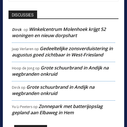
DISCUSSIES
Winkelcentrum Molenhoek krijgt 52
Dirck
op
woningen en nieuw dorpshart
Gedeeltelijke zonsverduistering in
Jaap Verlaren
op
augustus goed zichtbaar in West-Friesland
Grote schuurbrand in Andijk na
Hoop de Jong
op
wegbranden onkruid
Grote schuurbrand in Andijk na
Dirck
op
wegbranden onkruid
Zonnepark met batterijopslag
Yu Li Peeters
op
gepland aan Elbaweg in Hem