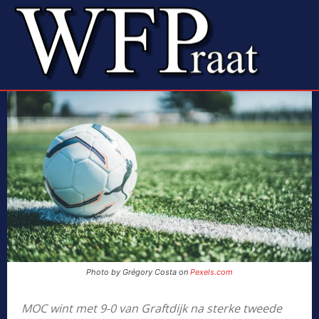
Photo by Grégory Costa on
Pexels.com
MOC wint met 9-0 van Graftdijk na sterke tweede