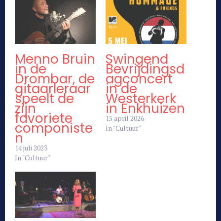
Menno Bruin
Swingend
in de
Bevrijdingsd
Drombar, de
agconcert
gitaarleraar
in de
speelt de
Westerkerk
zijn
in Enkhuizen
favoriete
15 april 2026
componiste
In "Cultuur"
n
14 juli 2023
In "Cultuur"