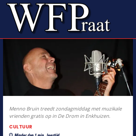
Menno Bruin treedt zondagmiddag met muzikale
vrienden gratis op in De Drom in Enkhuizen.
CULTUUR
Minder dan 1
min.
leestijd