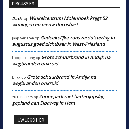
DISCUSSIES
Winkelcentrum Molenhoek krijgt 52
Dirck
op
woningen en nieuw dorpshart
Gedeeltelijke zonsverduistering in
Jaap Verlaren
op
augustus goed zichtbaar in West-Friesland
Grote schuurbrand in Andijk na
Hoop de Jong
op
wegbranden onkruid
Grote schuurbrand in Andijk na
Dirck
op
wegbranden onkruid
Zonnepark met batterijopslag
Yu Li Peeters
op
gepland aan Elbaweg in Hem
UW LOGO HIER