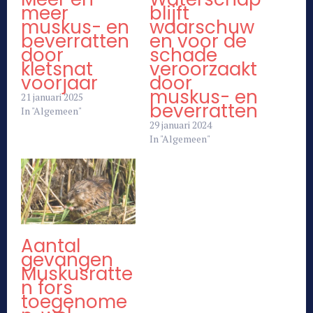
meer
blijft
muskus- en
waarschuw
beverratten
en voor de
door
schade
kletsnat
veroorzaakt
voorjaar
door
muskus- en
21 januari 2025
beverratten
In "Algemeen"
29 januari 2024
In "Algemeen"
Aantal
gevangen
Muskusratte
n fors
toegenome