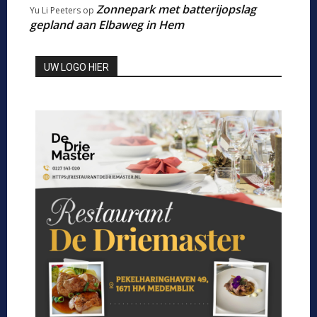
Zonnepark met batterijopslag
Yu Li Peeters
op
gepland aan Elbaweg in Hem
UW LOGO HIER