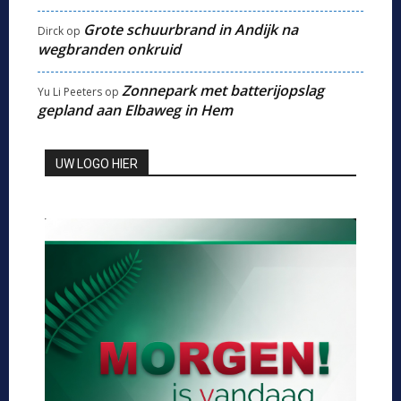
Grote schuurbrand in Andijk na
Dirck
op
wegbranden onkruid
Zonnepark met batterijopslag
Yu Li Peeters
op
gepland aan Elbaweg in Hem
UW LOGO HIER