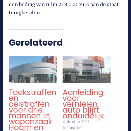
een bedrag van ruim 218.000 euro aan de staat
terugbetalen.
Gerelateerd
Taakstraffen
Aanleiding
en
voor
celstraffen
vernielen
voor drie
auto blijft
mannen in
onduidelijk
wapenzaak
4 oktober 2021
Hoorn en
In "Justitie"