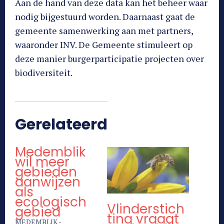
Aan de hand van deze data kan het beheer waar
nodig bijgestuurd worden. Daarnaast gaat de
gemeente samenwerking aan met partners,
waaronder INV. De Gemeente stimuleert op
deze manier burgerparticipatie projecten over
biodiversiteit.
Gerelateerd
Medemblik
wil meer
gebieden
aanwijzen
als
ecologisch
Vlinderstich
gebied
ting vraagt
MEDEMBLIK -