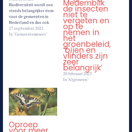
Medemblik
Biodiversiteit wordt een
de insecten
steeds belangrijker item
niet te
voor de gemeenten in
vergeten en
Nederland en dus ook
op te
voor de gemeente
27 september 2021
nemen in
Medemblik. Daarom komt
In "Gemeentenieuws"
het
het college met een
groenbeleid,
voorstel richting de
‘bijen en
gemeenteraad om de
vlinders zijn
buitendienst te laten
zeer
kijken welke locaties in
belangrijk’
aanmerking kunnen
20 februari 2023
komen voor ecologisch
In "Algemeen"
beheer en op welke
locaties dit…
Oproep
voor meer