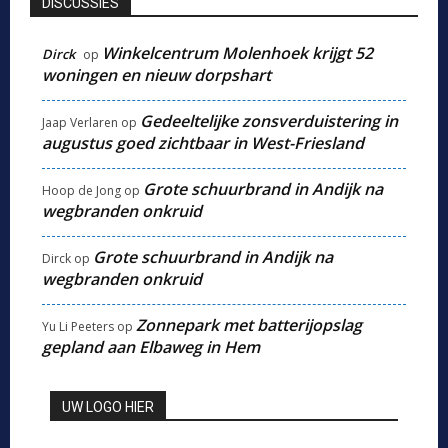
DISCUSSIES
Winkelcentrum Molenhoek krijgt 52
Dirck
op
woningen en nieuw dorpshart
Gedeeltelijke zonsverduistering in
Jaap Verlaren
op
augustus goed zichtbaar in West-Friesland
Grote schuurbrand in Andijk na
Hoop de Jong
op
wegbranden onkruid
Grote schuurbrand in Andijk na
Dirck
op
wegbranden onkruid
Zonnepark met batterijopslag
Yu Li Peeters
op
gepland aan Elbaweg in Hem
UW LOGO HIER