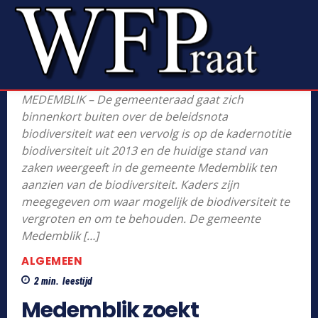
MEDEMBLIK – De gemeenteraad gaat zich
binnenkort buiten over de beleidsnota
biodiversiteit wat een vervolg is op de kadernotitie
biodiversiteit uit 2013 en de huidige stand van
zaken weergeeft in de gemeente Medemblik ten
aanzien van de biodiversiteit. Kaders zijn
meegegeven om waar mogelijk de biodiversiteit te
vergroten en om te behouden. De gemeente
Medemblik […]
ALGEMEEN
2
min.
leestijd
Medemblik zoekt