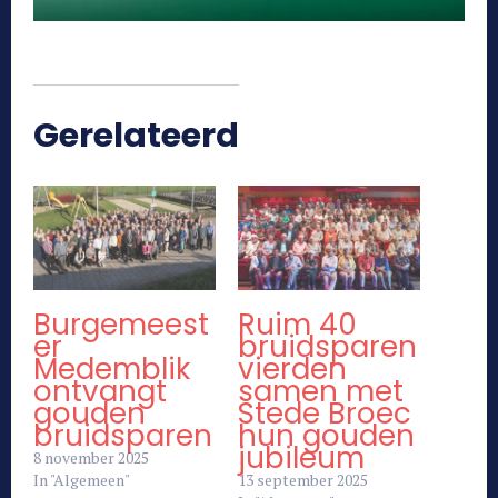
Gerelateerd
Burgemeest
Ruim 40
er
bruidsparen
Medemblik
vierden
ontvangt
samen met
gouden
Stede Broec
bruidsparen
hun gouden
jubileum
8 november 2025
In "Algemeen"
13 september 2025