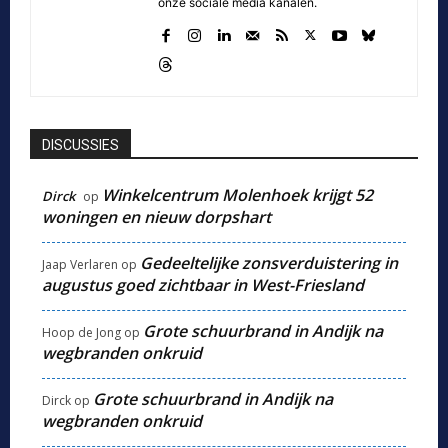
onze sociale media kanalen.
DISCUSSIES
Winkelcentrum Molenhoek krijgt 52
Dirck
op
woningen en nieuw dorpshart
Gedeeltelijke zonsverduistering in
Jaap Verlaren
op
augustus goed zichtbaar in West-Friesland
Grote schuurbrand in Andijk na
Hoop de Jong
op
wegbranden onkruid
Grote schuurbrand in Andijk na
Dirck
op
wegbranden onkruid