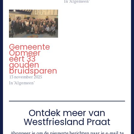
In "Algemeen"
Gemeente
Opmeer
eert 33
gouden
bruidsparen
13 november 2025
In "Algemeen"
Ontdek meer van
Westfriesland Praat
Abonneer je om de nieuwste berichten naar je e-mail te