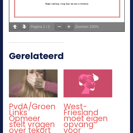
Pagina
1
/
2
Zoomen
100%
Gerelateerd
PvdA/Groen
West-
Links
Friesland
Opmeer
moet eigen
stelt vragen
opvang
over tekort
voor