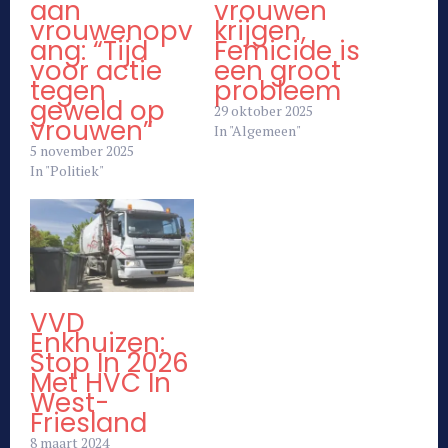
aan
vrouwen
vrouwenopv
krijgen,
ang: “Tijd
Femicide is
voor actie
een groot
tegen
probleem
geweld op
29 oktober 2025
vrouwen”
In "Algemeen"
5 november 2025
In "Politiek"
VVD
Enkhuizen:
Stop In 2026
Met HVC In
West-
Friesland
8 maart 2024