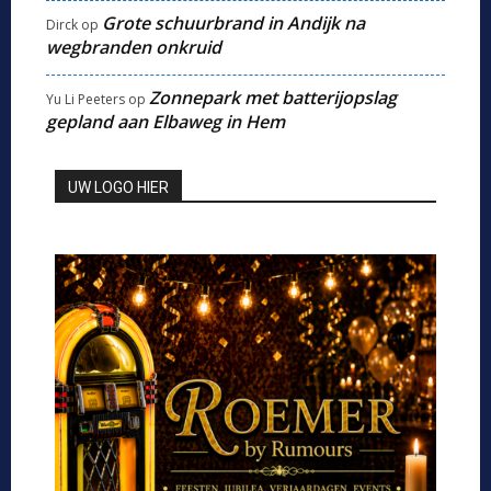
Grote schuurbrand in Andijk na
Dirck
op
wegbranden onkruid
Zonnepark met batterijopslag
Yu Li Peeters
op
gepland aan Elbaweg in Hem
UW LOGO HIER