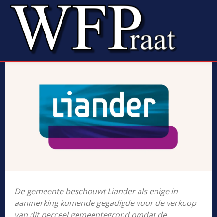
De gemeente beschouwt Liander als enige in
aanmerking komende gegadigde voor de verkoop
van dit perceel gemeentegrond omdat de