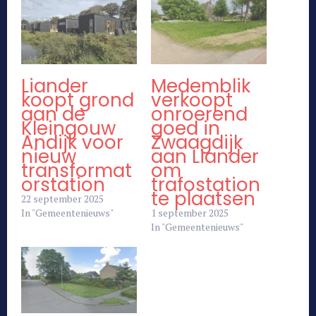
Liander
Medemblik
koopt grond
verkoopt
aan de
onroerend
Kleingouw
goed in
Andijk voor
Zwaagdijk
nieuw
aan Liander
transformat
om
orstation
trafostation
te plaatsen
22 september 2025
In "Gemeentenieuws"
1 september 2025
In "Gemeentenieuws"