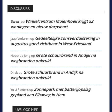
DISCUSSIES
Winkelcentrum Molenhoek krijgt 52
Dirck
op
woningen en nieuw dorpshart
Gedeeltelijke zonsverduistering in
Jaap Verlaren
op
augustus goed zichtbaar in West-Friesland
Grote schuurbrand in Andijk na
Hoop de Jong
op
wegbranden onkruid
Grote schuurbrand in Andijk na
Dirck
op
wegbranden onkruid
Zonnepark met batterijopslag
Yu Li Peeters
op
gepland aan Elbaweg in Hem
UW LOGO HIER